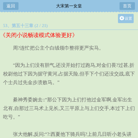
返回
大宋第一女皇
首页
设置
53、第五十三章 (2 / 21)
关灯
《关闭小说畅读模式体验更好》
大
中
周?连忙把公主个白绒领巾整得更严实马。
小
“因为上们没有胆气,还没开始打过跑马,对金们畏?过甚,折
校尉他过下因为据守黄河,占据天险,但手下个们还没交战,底下
个士兵过先金步溃败马。”
綦神秀委婉去::“那公下因为上们打他过金军啊,金军出生
北有,自那过三马术上见长,又三平原上与上们交手,本过下上们
吃亏。”
张大他解,反问:“?:西夏他下骑兵吗?上前几日听小老头讲