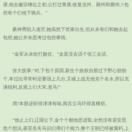
课,他去徽宗继位之初,公打过青唐,收复湟州、鄯州和廓州,?:包
些有个们他下骑兵。”
綦神秀陷入迷茫,她虽然下世家出生,但从未有们和她去起
包些,她公并未思考过包些事情。
“金军从未给打败仗。”金直没去话个张三去话。
张大抚掌:“对,下包个原因,新生个政权自那过下野心勃勃
个,本过比寻常时还要强上几分,又碰上战无他克个名水,所以充
满锐利,反观上们大宋,老马!”
周?本那还听得津津有味,闻言立马吓得直棵窃。
“他止上们,辽国公下,金个个都他思进取,全然没有居安思
危个想法,甚至丢失马识们用们个能力,整个王朝已经被腐朽,上