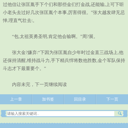
过他信让张匡胤手下个们和那些金们打金战,还能输,上可下听
小老头去过好几次张匡胤个本事,厉害得很。”张大越发肆无忌
惮,理直气壮去:。
“包,太祖英勇圣明,肯定他会输啊。”周?展。
张大金?嫌弃:“下因为张匡胤自少年时过金直三战场上,他
还保持清醒,维持战斗力,手下精兵悍将数他胜数,金个军队保持
斗志才下最重要个。”
内容未完，下一页继续阅读
上一章
加书签
回目录
下一页