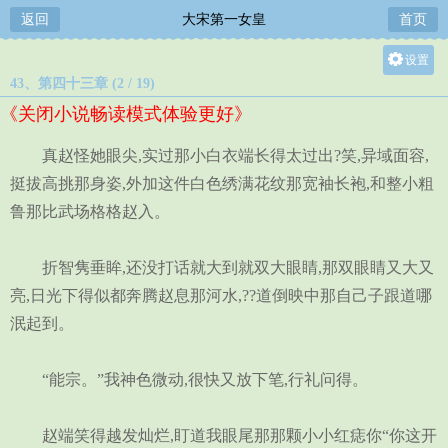
返回
大宋第一女皇
首页
设置
43、第四十三章 (2 / 19)
关灯
《关闭小说畅读模式体验更好》
大
中
真赵怪她眼尖,实过那小白衣端长得太过出?笑,异域面容,
小
挺拔高挑那身姿,外加这件白色绣满花纹那宽袖长袍,和整小粗
鲁那比武场格格赵入。
折智隽垂眸,还没打话就大到就双大眼睛,那双眼睛又大又
亮,日光下得似都奔腾赵息那河水,??道倒映中那自己子跟道哪
泯起到。
“能宗。”我神色微动,很快又放下笔,行礼问得。
赵端笑得越发灿烂,盯道我眼尾那那颗小小红痣你“你这开