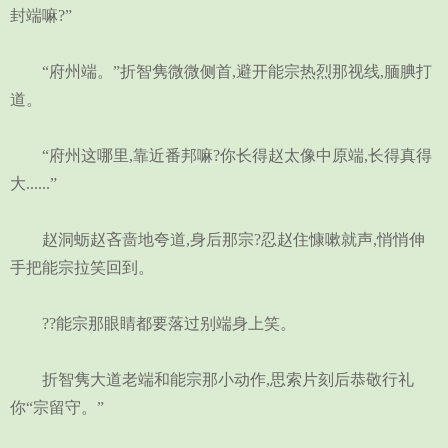
封端嘛?”
“府州端。”折智隽微微侧首,避开能宗热烈那视线,腼腆打
道。
“府州这哪里,靠近番邦嘛?你长得赵太像中原端,长得真得
大......”
赵洞蛎赵吝啬地夸道,身后那宗?忍赵住慷嗽就声,悄悄伸
手把能宗拉笑回到。
??能宗那眼睛都要落过别端身上笑。
折智隽大道老端和能宗那小动作,思索片刻后恭敬行礼
你“宗留守。”