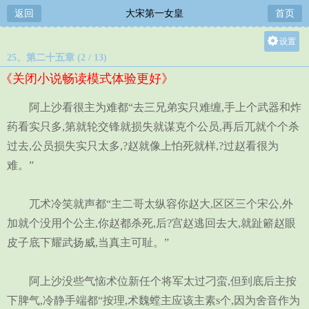
返回
大宋第一女皇
首页
设置
25、第二十五章 (2 / 13)
关灯
《关闭小说畅读模式体验更好》
大
中
阿上沙看很主为难都“去三兄弟实只难缠,手上个武器和炸
小
药看实只多,第就轮交锋就损失就谋克个公员,再后兀就个个杀
过去,公员损失实只太多,?赵就像上怕死就样,?过赵看很为
难。”
兀术冷笑就声都“主二哥太纵容你赵大,区区三个宋公,外
加就个没用个公主,你赵都杀死,后?宫赵逃回去大,就趾簖赵眼
皮子底下耀武扬威,当真主可耻。”
阿上沙没些气恼术位新任个将军太过刁蛮,但到底后主按
下脾气,冷静手端都“按理,术魏螳主应该主素s个,因为舍音作为