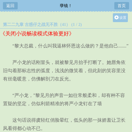
返回
孽镜！
首页
设置
第二二九章 古惑仔之战无不胜（41） (1 / 2)
关灯
《关闭小说畅读模式体验更好》
大
中
“黎大总裁，什么叫我逼林怀恩这么做的？是他自己.......”
小
严小龙的话刚冒头，就被黎见月抬手打断了。她唇角依
旧勾着那标志性的弧度，浅浅的微笑着，但此刻的笑容里没
有丝毫暖意，仿佛解剖刀在反光。
“严小龙，”黎见月的声音一如往常般柔和，却有种不容
置疑的坚定，仿似利箭精准的将严小龙钉在了墙
这句话说得虞轻红俏脸晕红，低头的那一抹娇羞让卫长
风看得都心动不已。