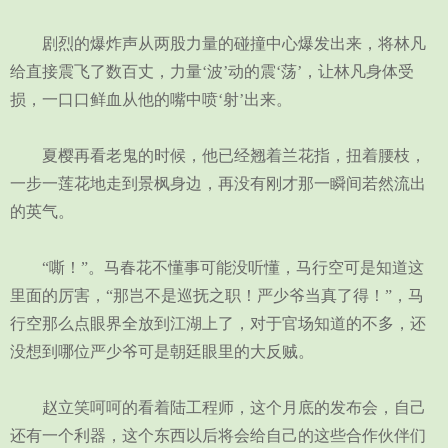
剧烈的爆炸声从两股力量的碰撞中心爆发出来，将林凡
给直接震飞了数百丈，力量‘波’动的震‘荡’，让林凡身体受
损，一口口鲜血从他的嘴中喷‘射’出来。
夏樱再看老鬼的时候，他已经翘着兰花指，扭着腰枝，
一步一莲花地走到景枫身边，再没有刚才那一瞬间若然流出
的英气。
“嘶！”。马春花不懂事可能没听懂，马行空可是知道这
里面的厉害，“那岂不是巡抚之职！严少爷当真了得！”，马
行空那么点眼界全放到江湖上了，对于官场知道的不多，还
没想到哪位严少爷可是朝廷眼里的大反贼。
赵立笑呵呵的看着陆工程师，这个月底的发布会，自己
还有一个利器，这个东西以后将会给自己的这些合作伙伴们