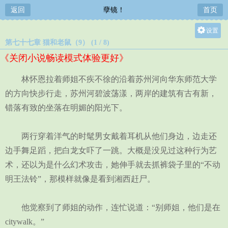
返回
孽镜！
首页
设置
第七十七章 猫和老鼠（9） (1 / 8)
关灯
《关闭小说畅读模式体验更好》
大
中
林怀恩拉着师姐不疾不徐的沿着苏州河向华东师范大学
小
的方向快步行走，苏州河碧波荡漾，两岸的建筑有古有新，
错落有致的坐落在明媚的阳光下。
两行穿着洋气的时髦男女戴着耳机从他们身边，边走还
边手舞足蹈，把白龙女吓了一跳。大概是没见过这种行为艺
术，还以为是什么幻术攻击，她伸手就去抓裤袋子里的“不动
明王法铃”，那模样就像是看到湘西赶尸。
他觉察到了师姐的动作，连忙说道：“别师姐，他们是在
citywalk。”