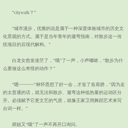
“citywalk？”
“城市漫步，优雅的说是属于一种深度体验城市的历史文
化景观的方式。属于是当年青年的遛弯指南，对散步这一传
统项目的后现代解构。”
白龙女愈发迷茫了，“哦”了一声，小声嘟哝，“散步为什
么要做这么奇怪的动作？”
“嗯~~~~~~”林怀恩想了好一会，才耸了耸肩膀，“因为走
的太普通的话，就无法和散步、遛弯这种低热量的运动区分
开。必须赋予它更文艺的气质，就像王家卫用舞蹈艺术来写
台词一样。”
师姐又“哦”了一声不再开口询问。