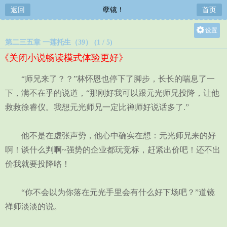
返回
孽镜！
首页
设置
第二三五章 一莲托生（39） (1 / 5)
关灯
《关闭小说畅读模式体验更好》
大
中
“师兄来了？？”林怀恩也停下了脚步，长长的喘息了一
小
下，满不在乎的说道，“那刚好我可以跟元光师兄投降，让他
救救徐睿仪。我想元光师兄一定比禅师好说话多了.”
他不是在虚张声势，他心中确实在想：元光师兄来的好
啊！谈什么判啊~强势的企业都玩竞标，赶紧出价吧！还不出
价我就要投降咯！
“你不会以为你落在元光手里会有什么好下场吧？”道镜
禅师淡淡的说。