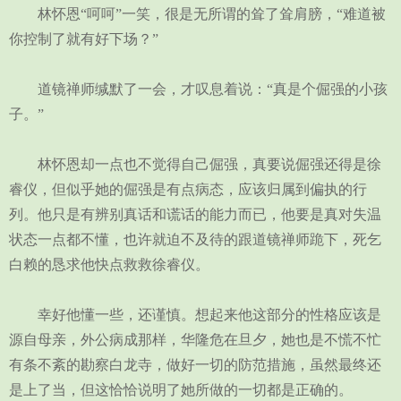
林怀恩“呵呵”一笑，很是无所谓的耸了耸肩膀，“难道被
你控制了就有好下场？”
道镜禅师缄默了一会，才叹息着说：“真是个倔强的小孩
子。”
林怀恩却一点也不觉得自己倔强，真要说倔强还得是徐
睿仪，但似乎她的倔强是有点病态，应该归属到偏执的行
列。他只是有辨别真话和谎话的能力而已，他要是真对失温
状态一点都不懂，也许就迫不及待的跟道镜禅师跪下，死乞
白赖的恳求他快点救救徐睿仪。
幸好他懂一些，还谨慎。想起来他这部分的性格应该是
源自母亲，外公病成那样，华隆危在旦夕，她也是不慌不忙
有条不紊的勘察白龙寺，做好一切的防范措施，虽然最终还
是上了当，但这恰恰说明了她所做的一切都是正确的。