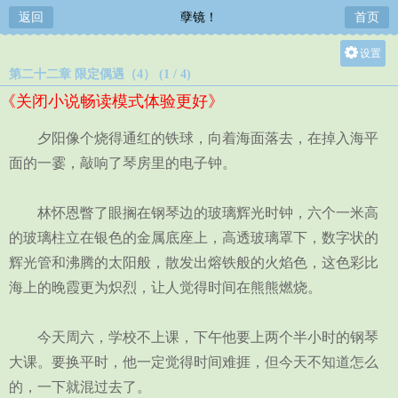
返回
孽镜！
首页
设置
第二十二章 限定偶遇（4） (1 / 4)
关灯
《关闭小说畅读模式体验更好》
大
中
夕阳像个烧得通红的铁球，向着海面落去，在掉入海平
小
面的一霎，敲响了琴房里的电子钟。
林怀恩瞥了眼搁在钢琴边的玻璃辉光时钟，六个一米高
的玻璃柱立在银色的金属底座上，高透玻璃罩下，数字状的
辉光管和沸腾的太阳般，散发出熔铁般的火焰色，这色彩比
海上的晚霞更为炽烈，让人觉得时间在熊熊燃烧。
今天周六，学校不上课，下午他要上两个半小时的钢琴
大课。要换平时，他一定觉得时间难捱，但今天不知道怎么
的，一下就混过去了。