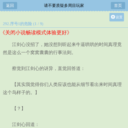
返回
请不要质疑多周目玩家
首页
设置
292.序号1的危险 (1 / 9)
关灯
《关闭小说畅读模式体验更好》
大
中
江剑心没招了，她没想到听起来牛逼哄哄的时间真理竟
小
然是这么一个窝窝囊囊的行事法则。
察觉到江剑心的讶异，直觉回答道：
【其实我觉得你们人类应该也能从细节看出来时间真理
这个鸟样子的。】
【？】
江剑心回道：