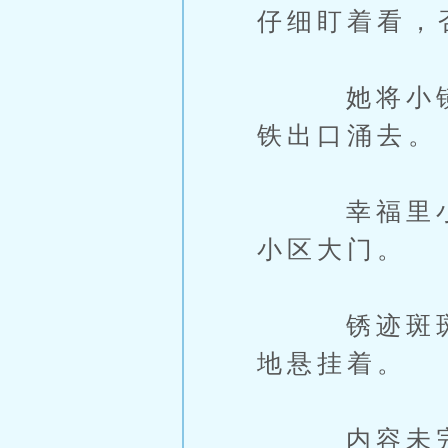
仔细盯着看，
她将小镜子
铁出口涌去。
幸福里小区
小区大门。
锈迹斑斑的
地悬挂着。
内容未完，