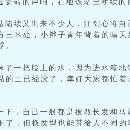
砖的声响，在地铁站里断续的
续又出来不少人，江剑心将自
方三米处，小辫子青年背着的晴天
浮。
一把脸上的水，因为进水箱地
黏的土已经没了，幸好大家都忙着
，自己一般都是披散长发和马
不了，但换发型也能带给人不同的