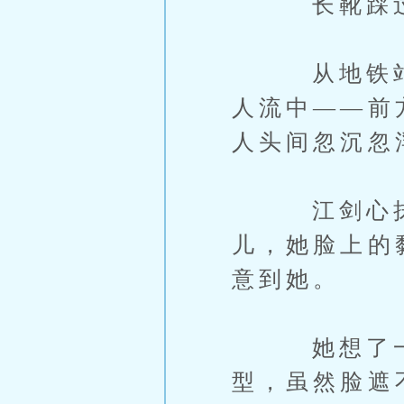
长靴踩过瓷
从地铁站陆
人流中——前
人头间忽沉忽
江剑心抹了
儿，她脸上的
意到她。
她想了一下
型，虽然脸遮