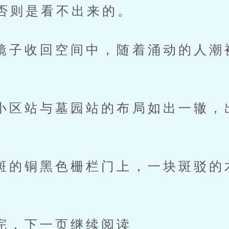
否则是看不出来的。
收回空间中，随着涌动的人潮
站与墓园站的布局如出一辙，
铜黑色栅栏门上，一块斑驳的
下一页继续阅读