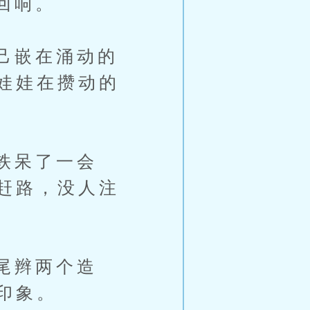
回响。
己嵌在涌动的
娃娃在攒动的
铁呆了一会
赶路，没人注
尾辫两个造
印象。