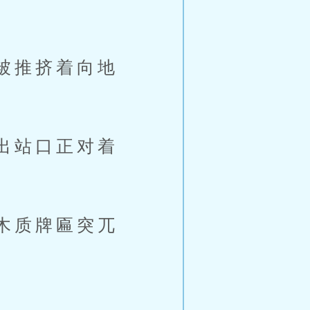
被推挤着向地
出站口正对着
木质牌匾突兀