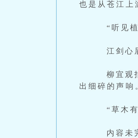
也是从苍江上
“听见植物
江剑心眉
柳宜观指尖
出细碎的声响
“草木有灵
内容未完，