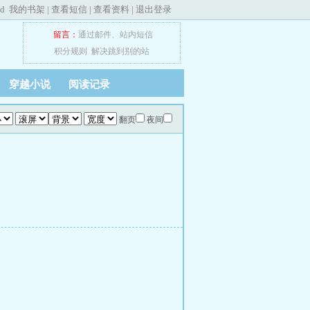
ed
我的书架
|
查看短信
|
查看资料
|
退出登录
留言：
通过邮件
、
站内短信
积分规则
解决跳到别的站
穿越小说
阅读记录
翻页
夜间