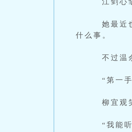
江剑心皱
她最近也在
什么事。
不过温余的
“第一手消
柳宜观笑
“我能听见