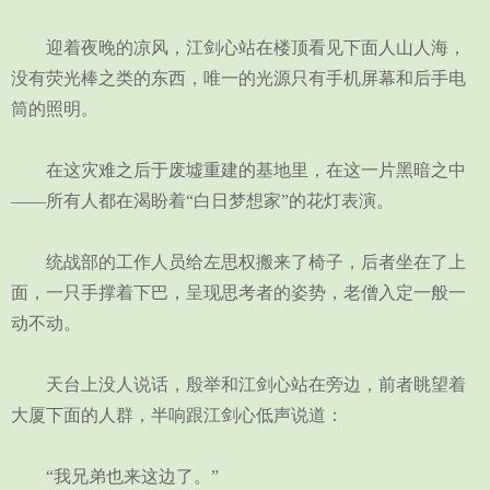
迎着夜晚的凉风，江剑心站在楼顶看见下面人山人海，
没有荧光棒之类的东西，唯一的光源只有手机屏幕和后手电
筒的照明。
在这灾难之后于废墟重建的基地里，在这一片黑暗之中
——所有人都在渴盼着“白日梦想家”的花灯表演。
统战部的工作人员给左思权搬来了椅子，后者坐在了上
面，一只手撑着下巴，呈现思考者的姿势，老僧入定一般一
动不动。
天台上没人说话，殷举和江剑心站在旁边，前者眺望着
大厦下面的人群，半响跟江剑心低声说道：
“我兄弟也来这边了。”