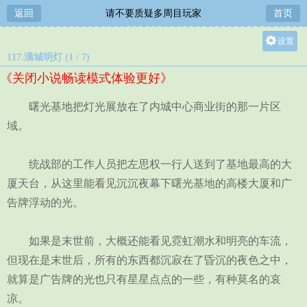
返回
请不要质疑多周目玩家
首页
设置
117.满城明灯 (1 / 7)
关灯
《关闭小说畅读模式体验更好》
大
中
曙光基地把灯光展放在了内城中心商业街的那一片区
小
域。
统战部的工作人员把左思权一行人送到了基地最高的大
厦天台，从这里能看见沉沉夜幕下曙光基地的高楼大厦和广
告牌浮动的光。
如果是末世前，大概还能看见霓虹潮水和明亮的车流，
但现在是末世后，所有的东西都沉寂在了昏沉的夜色之中，
就算是广告牌的光也只有星星点点的一些，有种莫名的哀
凉。