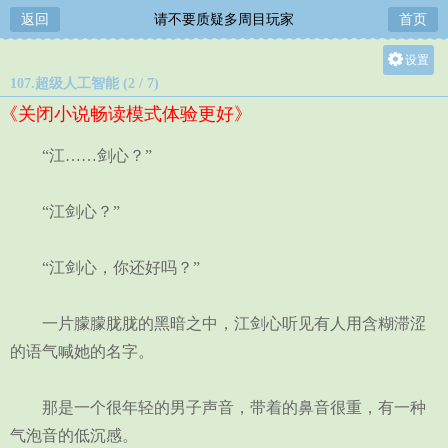
返回
请不要质疑多周目玩家
首页
设置
107.超级人工智能 (2 / 7)
关灯
《关闭小说畅读模式体验更好》
大
中
“江……剑心？”
小
“江剑心？”
“江剑心，你还好吗？”
一片朦朦胧胧的黑暗之中，江剑心听见有人用含糊滞涩
的语气喊她的名字。
那是一个很年轻的男子声音，带着的鼻音很重，有一种
气泡音的低沉感。