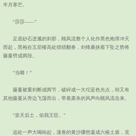
半月寒芒。
“莎莎——”
足底砂石迸溅的刹那，顾风流整个人化作黑色炮弹冲天
而起，黑袍在五层楼高处猎猎翻卷，剑锋裹挟着下坠之势将
藤蔓劈成两段。
“当啷！”
藤蔓被重剑断成两节，破碎成一大坨蓝色光点，却又有
其他藤蔓从旁边飞荡而出，带着肃杀的风声向顾风流击来。
“皇天后土，佑我王臣。”
远处一声大喝响起，漫卷的黄沙骤然凝成六棱土盾，克