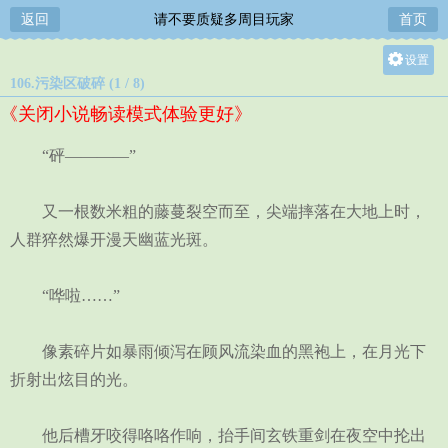
返回
请不要质疑多周目玩家
首页
设置
106.污染区破碎 (1 / 8)
关灯
《关闭小说畅读模式体验更好》
大
中
“砰————”
小
又一根数米粗的藤蔓裂空而至，尖端摔落在大地上时，
人群猝然爆开漫天幽蓝光斑。
“哗啦……”
像素碎片如暴雨倾泻在顾风流染血的黑袍上，在月光下
折射出炫目的光。
他后槽牙咬得咯咯作响，抬手间玄铁重剑在夜空中抡出