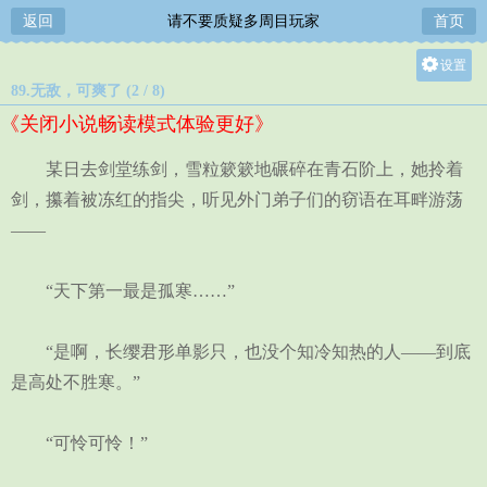
返回
请不要质疑多周目玩家
首页
设置
89.无敌，可爽了 (2 / 8)
关灯
《关闭小说畅读模式体验更好》
大
中
某日去剑堂练剑，雪粒簌簌地碾碎在青石阶上，她拎着
小
剑，攥着被冻红的指尖，听见外门弟子们的窃语在耳畔游荡
——
“天下第一最是孤寒……”
“是啊，长缨君形单影只，也没个知冷知热的人——到底
是高处不胜寒。”
“可怜可怜！”