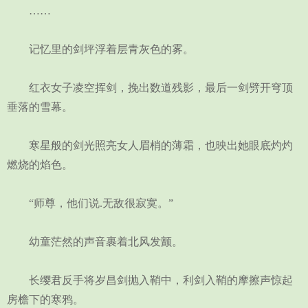
……
记忆里的剑坪浮着层青灰色的雾。
红衣女子凌空挥剑，挽出数道残影，最后一剑劈开穹顶
垂落的雪幕。
寒星般的剑光照亮女人眉梢的薄霜，也映出她眼底灼灼
燃烧的焰色。
“师尊，他们说.无敌很寂寞。”
幼童茫然的声音裹着北风发颤。
长缨君反手将岁昌剑抛入鞘中，利剑入鞘的摩擦声惊起
房檐下的寒鸦。