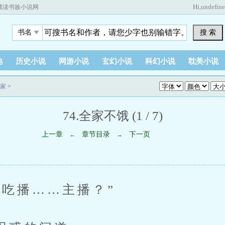
Hi,
undefin
藏读书族小说网
搜 索
书名
他
历史小说
网游小说
玄幻小说
科幻小说
耽美小说
家
>
74.全家不饿 (1 / 7)
上一章
章节目录
下一页
←
→
播……主播？”