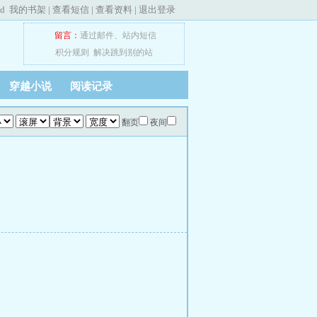
ed
我的书架
|
查看短信
|
查看资料
|
退出登录
留言：
通过邮件
、
站内短信
积分规则
解决跳到别的站
穿越小说
阅读记录
翻页
夜间