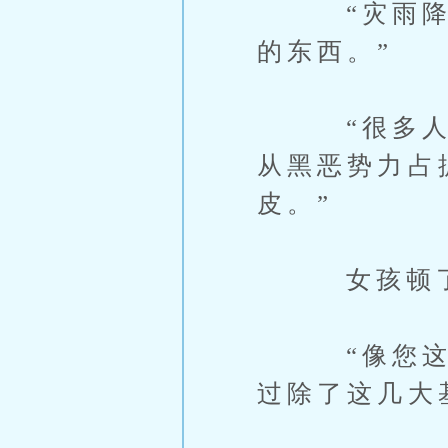
“灾雨降临
的东西。”
“很多人因
从黑恶势力占
皮。”
女孩顿了顿
“像您这样
过除了这几大