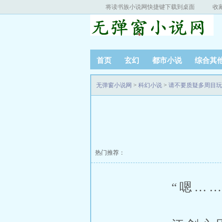
将读书族小说网快捷键下载到桌面
收
首页
玄幻
都市小说
综合其
无弹窗小说网
>
科幻小说
>
请不要质疑多周目玩
热门推荐：
“嗯……吃