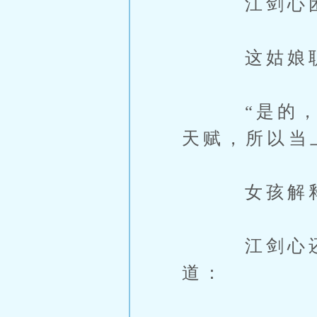
江剑心困
这姑娘职业
“是的，我
天赋，所以当
女孩解释
江剑心还是
道：