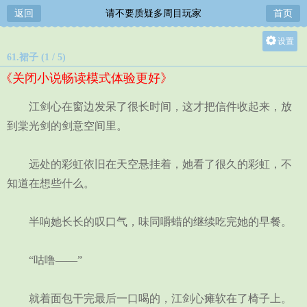
返回
请不要质疑多周目玩家
首页
设置
61.裙子 (1 / 5)
关灯
《关闭小说畅读模式体验更好》
大
中
江剑心在窗边发呆了很长时间，这才把信件收起来，放
小
到棠光剑的剑意空间里。
远处的彩虹依旧在天空悬挂着，她看了很久的彩虹，不
知道在想些什么。
半响她长长的叹口气，味同嚼蜡的继续吃完她的早餐。
“咕噜——”
就着面包干完最后一口喝的，江剑心瘫软在了椅子上。