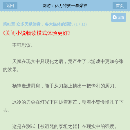
返回
网游：亿万特效一拳爆神
首页
设置
第81章 众多天赋傍身，各大媒体的混乱 (1 / 12)
关灯
《关闭小说畅读模式体验更好》
大
中
不可思议。
小
天赋在现实中具现化之后，竟产生了比游戏中更加夸张
的效果。
杨锋走进厨房，随手从刀架上抽出一把锋利的厨刀。
冰冷的刀尖在灯光下闪烁着寒芒，朝着小臂慢慢扎了下
去。
这是在测试【被诅咒的泰坦之躯】在现实中的强度。