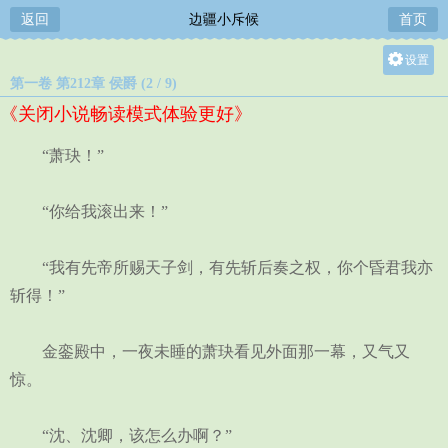
返回
边疆小斥候
首页
设置
第一卷 第212章 侯爵 (2 / 9)
关灯
《关闭小说畅读模式体验更好》
大
中
“萧玦！”
小
“你给我滚出来！”
“我有先帝所赐天子剑，有先斩后奏之权，你个昏君我亦
斩得！”
金銮殿中，一夜未睡的萧玦看见外面那一幕，又气又
惊。
“沈、沈卿，该怎么办啊？”