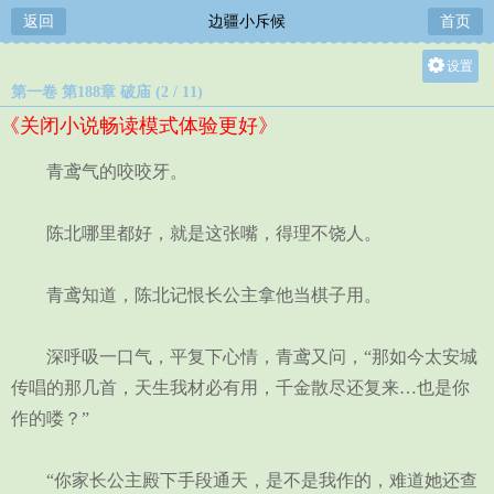
返回
边疆小斥候
首页
设置
第一卷 第188章 破庙 (2 / 11)
关灯
《关闭小说畅读模式体验更好》
大
中
青鸢气的咬咬牙。
小
陈北哪里都好，就是这张嘴，得理不饶人。
青鸢知道，陈北记恨长公主拿他当棋子用。
深呼吸一口气，平复下心情，青鸢又问，“那如今太安城
传唱的那几首，天生我材必有用，千金散尽还复来…也是你
作的喽？”
“你家长公主殿下手段通天，是不是我作的，难道她还查