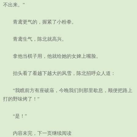
不出来。”
青鸢更气的，握紧了小粉拳。
青鸢生气，陈北就高兴。
拿他当棋子用，他就给她的女婢上嘴脸。
抬头看了看越下越大的风雪，陈北招呼众人道：
“我瞧前方有座破庙，今晚我们到那里歇息，顺便把路上
打的野味烤了！”
“是！”
内容未完，下一页继续阅读