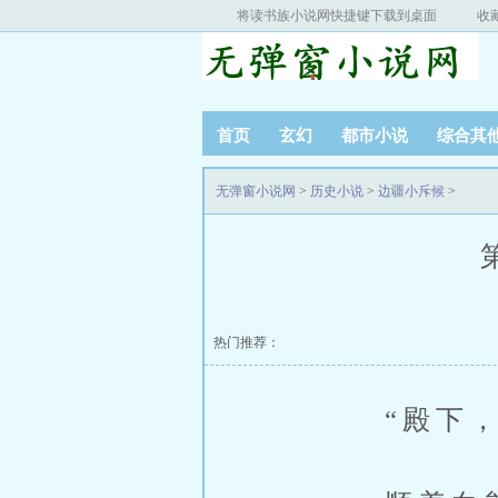
将读书族小说网快捷键下载到桌面
收
首页
玄幻
都市小说
综合其
无弹窗小说网
>
历史小说
>
边疆小斥候
>
热门推荐：
“殿下，他