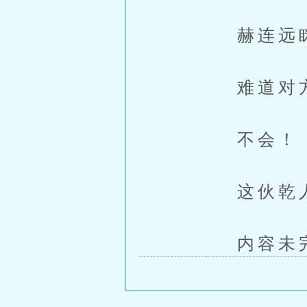
赫连远眯了
难道对方真
不会！
这伙乾人
内容未完，