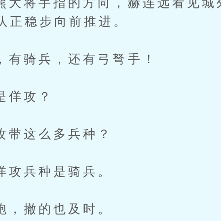
将手指的方向，赫连远看见城
队正稳步向前推进。
骑兵，还有弓弩手！
佯攻？
这么多兵种？
兵种是骑兵。
撤的也及时。