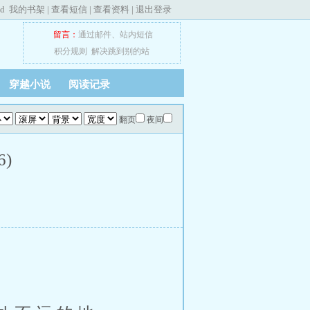
ed
我的书架
|
查看短信
|
查看资料
|
退出登录
留言：
通过邮件
、
站内短信
积分规则
解决跳到别的站
穿越小说
阅读记录
翻页
夜间
)