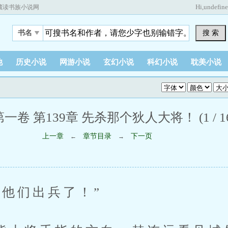
Hi,
undefin
藏读书族小说网
搜 索
书名
他
历史小说
网游小说
玄幻小说
科幻小说
耽美小说
第一卷 第139章 先杀那个狄人大将！ (1 / 16
上一章
章节目录
下一页
←
→
们出兵了！”