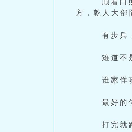
顺着白熊大
方，乾人大部
有步兵，有
难道不是
谁家佯攻带
最好的佯攻
打完就跑，