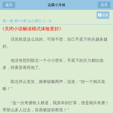
返回
边疆小斥候
首页
设置
第一卷 第133章 以小博大 (2 / 8)
关灯
《关闭小说畅读模式体验更好》
大
中
话虽然是这么说的，可谁不想，自己手底下的兵越多越
小
好。
他没有想到陈北一个小小堡长，手底下的兵力都比他
多，快要羡慕死他了。
陈北停止发笑，握拳咳嗽两声，说道：“好一个精兵策
略！”
“这一次奇袭狄人粮道，我原本的打算，便是精兵奇袭！
带那么多人过去，容易被提前察觉！”