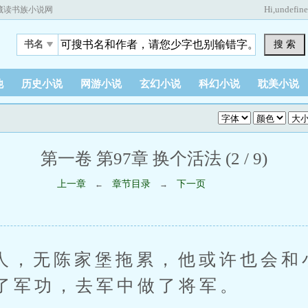
Hi,
undefin
藏读书族小说网
搜 索
书名
他
历史小说
网游小说
玄幻小说
科幻小说
耽美小说
第一卷 第97章 换个活法 (2 / 9)
上一章
章节目录
下一页
←
→
无陈家堡拖累，他或许也会和
了军功，去军中做了将军。