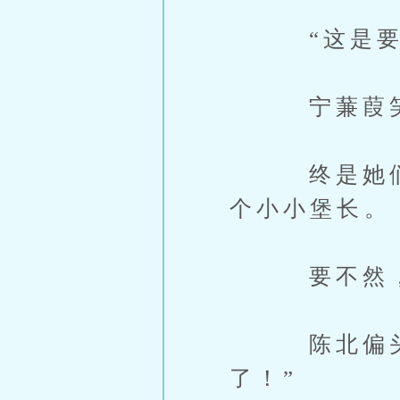
“这是要换
宁蒹葭笑着
终是她们这
个小小堡长。
要不然，陈
陈北偏头，
了！”