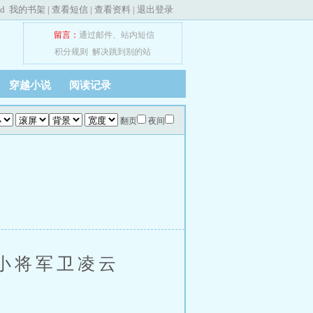
ed
我的书架
|
查看短信
|
查看资料
|
退出登录
留言：
通过邮件
、
站内短信
积分规则
解决跳到别的站
穿越小说
阅读记录
翻页
夜间
小将军卫凌云