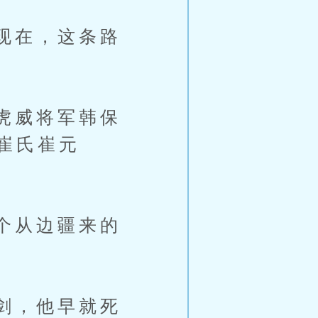
现在，这条路
虎威将军韩保
崔氏崔元
个从边疆来的
剑，他早就死