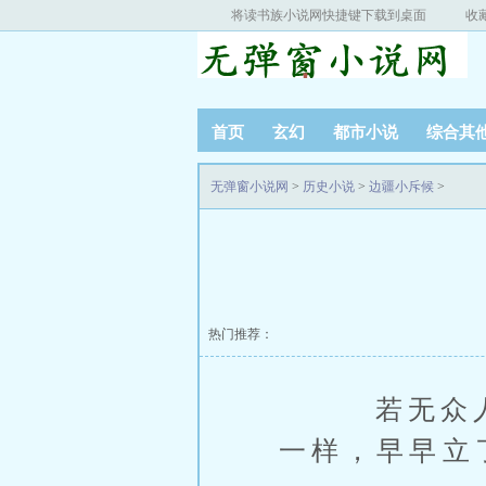
将读书族小说网快捷键下载到桌面
收
首页
玄幻
都市小说
综合其
无弹窗小说网
>
历史小说
>
边疆小斥候
>
热门推荐：
若无众人，
一样，早早立