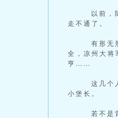
以前，陈北
走不通了。
有形无形之
全，凉州大将
亨……
这几个人，
小堡长。
若不是背靠