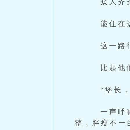
众人齐齐应
能住在这里
这一路行来
比起他们，
“堡长，你
一声呼喊，
整，胖瘦不一