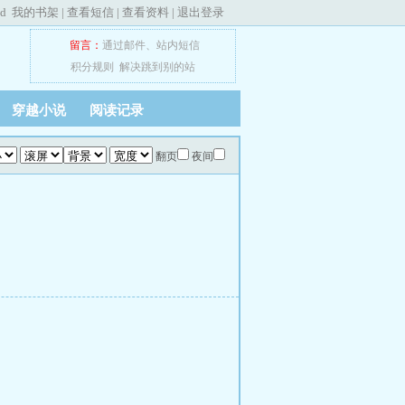
ed
我的书架
|
查看短信
|
查看资料
|
退出登录
留言：
通过邮件
、
站内短信
积分规则
解决跳到别的站
穿越小说
阅读记录
翻页
夜间