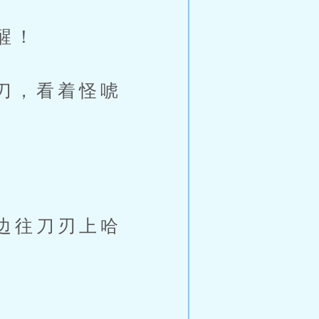
醒！
刀，看着怪唬
边往刀刃上哈