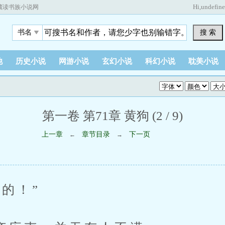
Hi,
undefin
藏读书族小说网
搜 索
书名
他
历史小说
网游小说
玄幻小说
科幻小说
耽美小说
第一卷 第71章 黄狗 (2 / 9)
上一章
章节目录
下一页
←
→
的！”