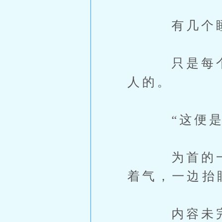
有几个睡眼
只是每个汉
人的。
“这便是新
为首的一个
着气，一边抬
内容未完，