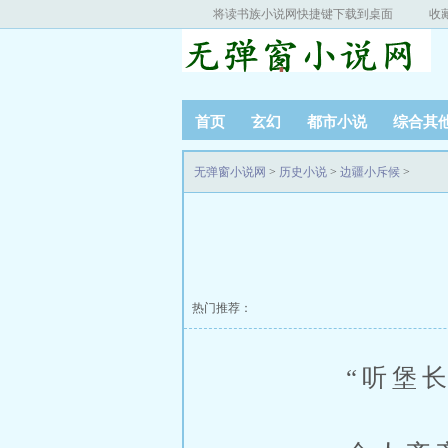
将读书族小说网快捷键下载到桌面
收
首页
玄幻
都市小说
综合其
无弹窗小说网
>
历史小说
>
边疆小斥候
>
热门推荐：
“听堡长