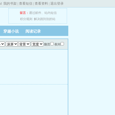
ed
我的书架
|
查看短信
|
查看资料
|
退出登录
留言：
通过邮件
、
站内短信
积分规则
解决跳到别的站
穿越小说
阅读记录
翻页
夜间