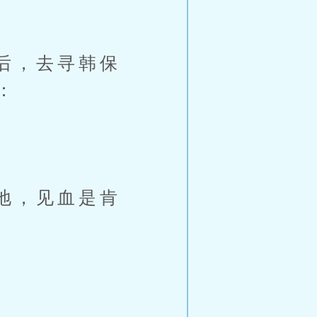
后，去寻韩保
：
地，见血是肯