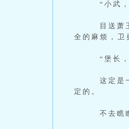
“小武，你
目送萧玉儿
全的麻烦，卫
“堡长，咱
这定是一桩
定的。
不去瞧瞧，