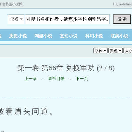
Hi,
undefin
藏读书族小说网
搜 索
书名
他
历史小说
网游小说
玄幻小说
科幻小说
耽美小说
第一卷 第66章 兑换军功 (2 / 8)
上一章
章节目录
下一页
←
→
着眉头问道。