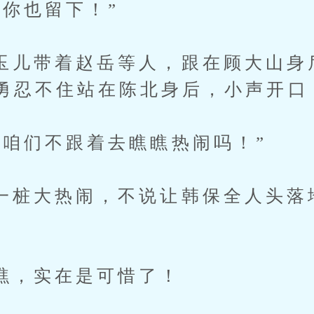
也留下！”
带着赵岳等人，跟在顾大山身
勇忍不住站在陈北身后，小声开口
们不跟着去瞧瞧热闹吗！”
大热闹，不说让韩保全人头落
实在是可惜了！