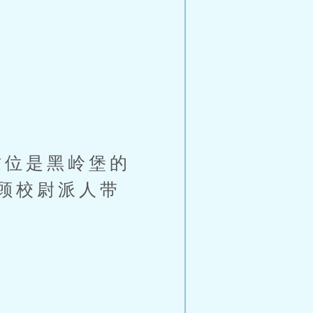
位是黑岭堡的
顾校尉派人带