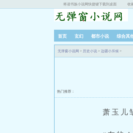
将读书族小说网快捷键下载到桌面
收
首页
玄幻
都市小说
综合其
无弹窗小说网
>
历史小说
>
边疆小斥候
>
热门推荐：
萧玉儿皱