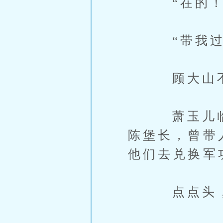
“在的！
“带我过
顾大山不敢
萧玉儿临走
陈堡长，曾带
他们去兑换军
点点头，顾