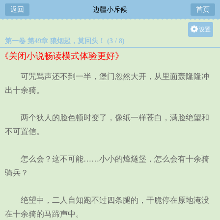
返回
边疆小斥候
首页
设置
第一卷 第49章 狼烟起，莫回头！ (3 / 8)
关灯
《关闭小说畅读模式体验更好》
大
中
可咒骂声还不到一半，堡门忽然大开，从里面轰隆隆冲
小
出十余骑。
两个狄人的脸色顿时变了，像纸一样苍白，满脸绝望和
不可置信。
怎么会？这不可能……小小的烽燧堡，怎么会有十余骑
骑兵？
绝望中，二人自知跑不过四条腿的，干脆停在原地淹没
在十余骑的马蹄声中。