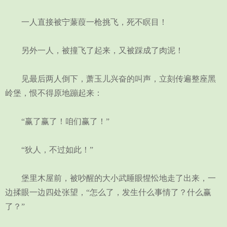
一人直接被宁蒹葭一枪挑飞，死不瞑目！
另外一人，被撞飞了起来，又被踩成了肉泥！
见最后两人倒下，萧玉儿兴奋的叫声，立刻传遍整座黑
岭堡，恨不得原地蹦起来：
“赢了赢了！咱们赢了！”
“狄人，不过如此！”
堡里木屋前，被吵醒的大小武睡眼惺忪地走了出来，一
边揉眼一边四处张望，“怎么了，发生什么事情了？什么赢
了？”