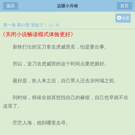
返回
边疆小斥候
首页
设置
第一卷 第41章 登徒子！ (2 / 8)
关灯
《关闭小说畅读模式体验更好》
大
中
新铁打出的宝刀拿去虎威营卖，怕是要出事。
小
所以，送刀去虎威营的这个时间点要把握好。
最好是，狄人来之后，自己带人迁去凉州城之前。
到时候，韩保全就算想找自己的麻烦，自己也早就不在
这里了。
茫茫人海，他到哪里去寻。