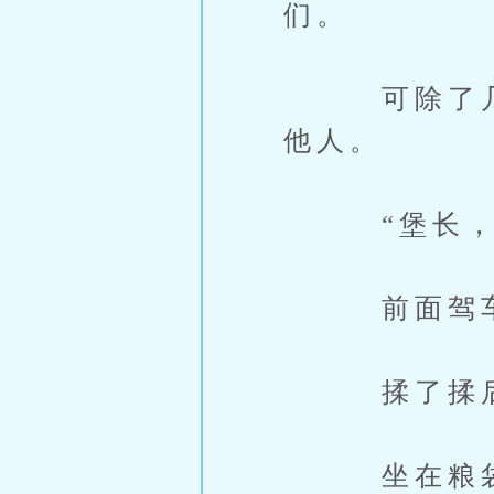
们。
可除了几个
他人。
“堡长，怎
前面驾车的
揉了揉后脑
坐在粮袋上