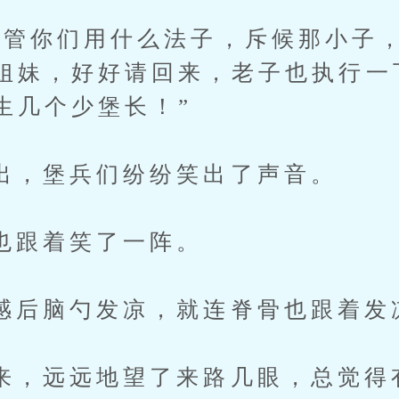
你们用什么法子，斥候那小子，
姐妹，好好请回来，老子也执行一
生几个少堡长！”
堡兵们纷纷笑出了声音。
着笑了一阵。
脑勺发凉，就连脊骨也跟着发
远远地望了来路几眼，总觉得