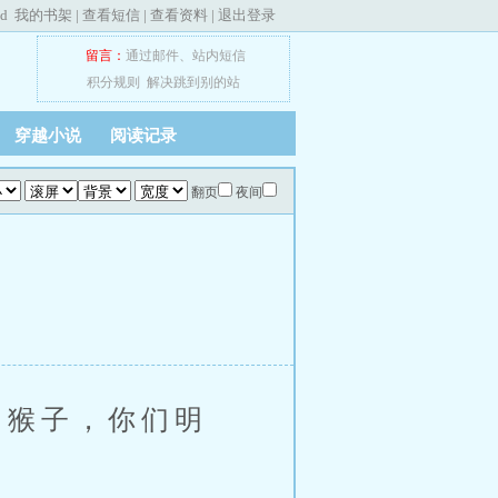
ed
我的书架
|
查看短信
|
查看资料
|
退出登录
留言：
通过邮件
、
站内短信
积分规则
解决跳到别的站
穿越小说
阅读记录
翻页
夜间
猴子，你们明