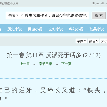
Hi,
undefin
藏读书族小说网
搜 索
书名
他
历史小说
网游小说
玄幻小说
科幻小说
耽美小说
第一卷 第11章 反派死于话多 (2 / 12)
上一章
章节目录
下一页
←
→
的烂牙，吴堡长又道：“铁头，
！”