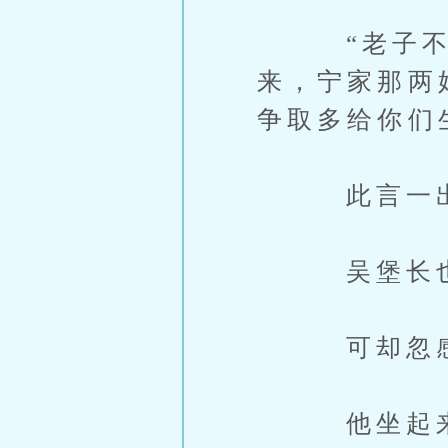
“老子不管
来，宁家那两
争取多给你们
此言一出，
吴堡长也跟
可却忽感后
他坐起来，