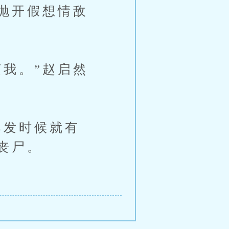
抛开假想情敌
我。”赵启然
发时候就有
丧尸。