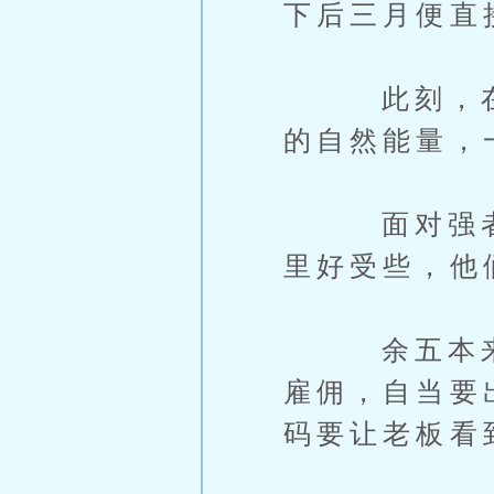
下后三月便直
此刻，在雨
的自然能量，
面对强者，
里好受些，他
余五本来就
雇佣，自当要
码要让老板看