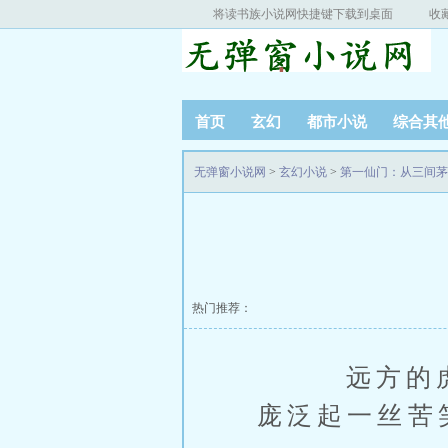
将读书族小说网快捷键下载到桌面
收
首页
玄幻
都市小说
综合其
无弹窗小说网
>
玄幻小说
>
第一仙门：从三间茅
热门推荐：
远方的虎啸
庞泛起一丝苦