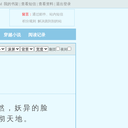
ed
我的书架
|
查看短信
|
查看资料
|
退出登录
留言：
通过邮件
、
站内短信
积分规则
解决跳到别的站
穿越小说
阅读记录
翻页
夜间
然，妖异的脸
彻天地。