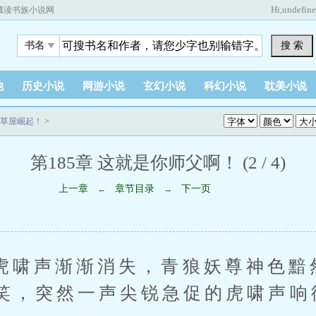
Hi,
undefin
藏读书族小说网
搜 索
书名
他
历史小说
网游小说
玄幻小说
科幻小说
耽美小说
草屋崛起！
>
第185章 这就是你师父啊！ (2 / 4)
上一章
章节目录
下一页
←
→
声渐渐消失，青狼妖尊神色黯
笑，突然一声尖锐急促的虎啸声响