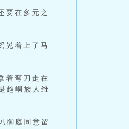
还要在多元之
摇晃着上了马
拿着弯刀走在
是趋峒族人维
见御庭同意留