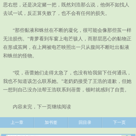
思右想，还是决定赌一把，既然刘浩那么说，他倒不如找人
去试一试，反正算失败了，也不会有任何的损失。
“那些黏液和蛛丝在不断的凝化，很可能会像那些茧一样
无法损伤。”青萝看到车窗上电芒骇人，而那层恶心的黏物正
在形成茧网，在上网被电芒映照出一只从腹间不断吐出黏液
和蛛丝的怪物。
“哎，蓓蕾她们走得太急了，也没有给我留下任何通讯，
我也不知道该怎么联系她。”老奶奶接受了王浩的道歉，但她
一想到自己没办法帮王浩联系到蓓蕾，顿时就感到了自责。
内容未完，下一页继续阅读
上一章
加书签
回目录
下一页