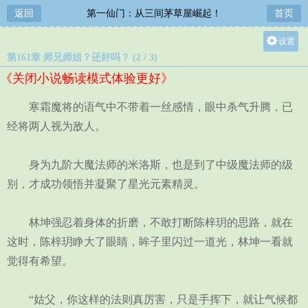
返回
第一仙门：从三间茅草屋崛起！
首页
设置
第161章 师兄师姐？还好吗？ (2 / 3)
关灯
《关闭小说畅读模式体验更好》
大
中
寒霜魔将的语气中不带着一丝感情，眼中杀气升腾，已
小
经将两人视为敌人。
身为九阶大魔法师的米洛斯，也是到了中级魔法师的级
别，才成功领悟并凝聚了星光元素精灵。
林坤强忍着身体的折磨，不敢打断陈梓玥的思路，就在
这时，陈梓玥睁大了眼睛，眸子里闪过一道光，林坤一看就
觉得有希望。
“姑父，你这样的法则真厉害，只是手挥下，就让气候都