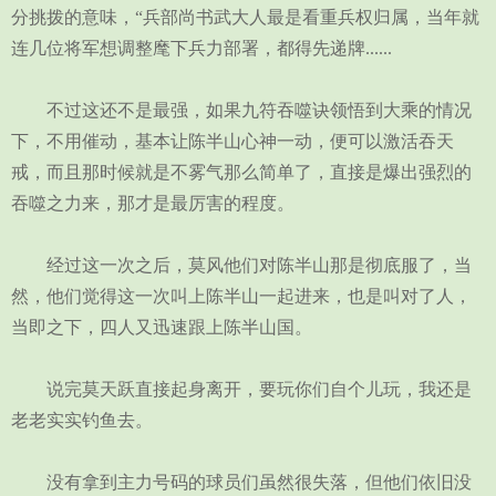
分挑拨的意味，“兵部尚书武大人最是看重兵权归属，当年就
连几位将军想调整麾下兵力部署，都得先递牌......
不过这还不是最强，如果九符吞噬诀领悟到大乘的情况
下，不用催动，基本让陈半山心神一动，便可以激活吞天
戒，而且那时候就是不雾气那么简单了，直接是爆出强烈的
吞噬之力来，那才是最厉害的程度。
经过这一次之后，莫风他们对陈半山那是彻底服了，当
然，他们觉得这一次叫上陈半山一起进来，也是叫对了人，
当即之下，四人又迅速跟上陈半山国。
说完莫天跃直接起身离开，要玩你们自个儿玩，我还是
老老实实钓鱼去。
没有拿到主力号码的球员们虽然很失落，但他们依旧没