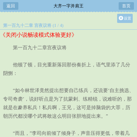
返回
大齐一字并肩王
首页
设置
第一百九十二章 宫夜议将 (1 / 4)
关灯
《关闭小说畅读模式体验更好》
大
中
第一百九十二章宫夜议将
小
他顿了顿，目光重新落回那份奏折上，语气里添了几分
阴恻：
“如今林世泽竟然提出想要自己练兵，还说要‘自主挑选、
专司奇袭’，说好听点是为了抗蒙剌、练精锐，说难听的，那
就是在豢养私兵！私兵啊，王兄，这可是掉脑袋的大罪，历
朝历代都没哪个武将敢这么明目张胆地提出来。”
“而且，”李司向前倾了倾身子，声音压得更低，带着几