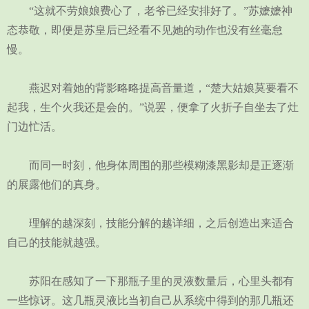
“这就不劳娘娘费心了，老爷已经安排好了。”苏嬷嬷神
态恭敬，即便是苏皇后已经看不见她的动作也没有丝毫怠
慢。
燕迟对着她的背影略略提高音量道，“楚大姑娘莫要看不
起我，生个火我还是会的。”说罢，便拿了火折子自坐去了灶
门边忙活。
而同一时刻，他身体周围的那些模糊漆黑影却是正逐渐
的展露他们的真身。
理解的越深刻，技能分解的越详细，之后创造出来适合
自己的技能就越强。
苏阳在感知了一下那瓶子里的灵液数量后，心里头都有
一些惊讶。这几瓶灵液比当初自己从系统中得到的那几瓶还