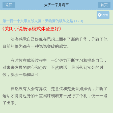
返回
大齐一字并肩王
首页
设置
第一百一十六章血战火营：天狼营的破阵之路 (1 / 3)
关灯
《关闭小说畅读模式体验更好》
大
中
法海感觉自己好像在思想上面有了新的升华，导致了他
小
目前的修为都有一种隐隐突破的感觉。
有时候在成长过程中，一定努力不断学习和提高自己，
对未来发展的信心和态度，不然的话，最后落到实处的时
候，就会一塌糊涂~!
自然没有人会有异议，楚意弦和楚曼音姐妹俩，并听了
这话才将将起身的王笙屈膝朝着齐王妃行了个礼，便一一退
了出来。