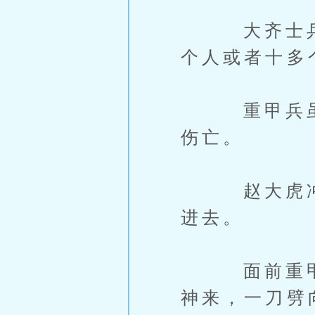
大齐士兵在
个人或者十多
重甲兵虽然
伤亡。
赵大虎冲到
进去。
面前重甲兵
神来，一刀劈