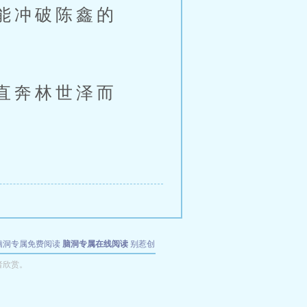
能冲破陈鑫的
直奔林世泽而
脑洞专属免费阅读
脑洞专属在线阅读
别惹创
者欣赏。