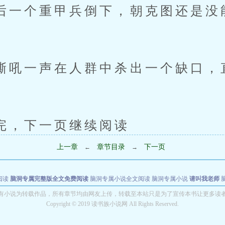
个重甲兵倒下，朝克图还是没
一声在人群中杀出一个缺口，
下一页继续阅读
上一章
章节目录
下一页
←
→
阅读
脑洞专属完整版全文免费阅读
脑洞专属小说全文阅读
脑洞专属小说
请叫我老师
世者
穿书第一天就结婚小说全文阅读
有小说为转载作品，所有章节均由网友上传，转载至本站只是为了宣传本书让更多读
Copyright © 2019 读书族小说网 All Rights Reserved.