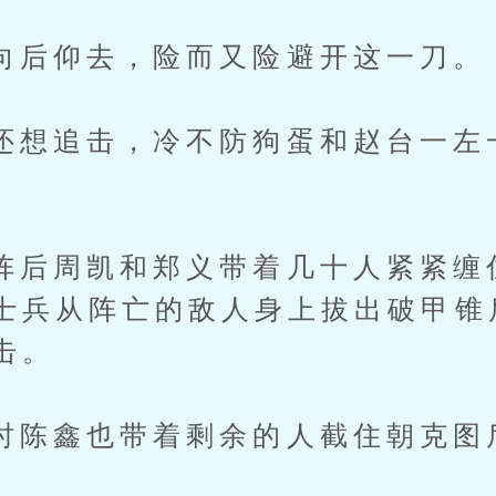
仰去，险而又险避开这一刀。
追击，冷不防狗蛋和赵台一左
周凯和郑义带着几十人紧紧缠
士兵从阵亡的敌人身上拔出破甲锥
击。
鑫也带着剩余的人截住朝克图