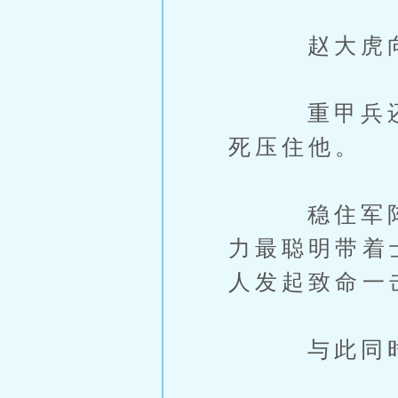
赵大虎向后
重甲兵还想
死压住他。
稳住军阵后
力最聪明带着
人发起致命一
与此同时陈