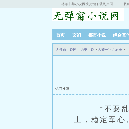
将读书族小说网快捷键下载到桌面
收
首页
玄幻
都市小说
综合其
无弹窗小说网
>
历史小说
>
大齐一字并肩王
>
热门推荐：
“不要乱，
上，稳定军心