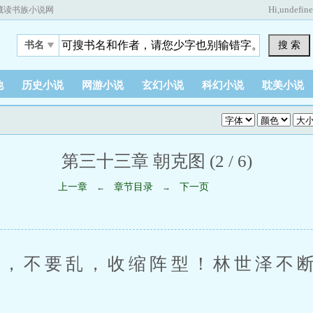
Hi,
undefin
藏读书族小说网
搜 索
书名
他
历史小说
网游小说
玄幻小说
科幻小说
耽美小说
第三十三章 朝克图 (2 / 6)
上一章
章节目录
下一页
←
→
不要乱，收缩阵型！林世泽不断
。