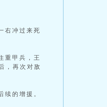
一右冲过来死
住重甲兵，王
后，再次对敌
后续的增援。