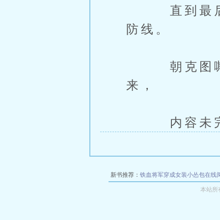
直到最后一
防线。
朝克图嘶吼
来，
内容未完，
新书推荐：
铁血将军穿成女装小怂包在线
本站所