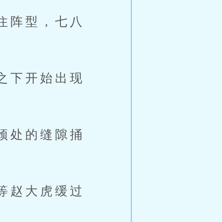
住阵型，七八
之下开始出现
颈处的缝隙捅
等赵大虎缓过