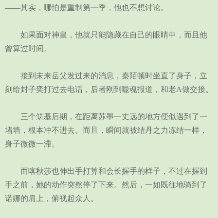
——其实，哪怕是重制第一季，他也不想讨论。
如果面对神皇，他就只能隐藏在自己的眼睛中，而且他
曾算过时间。
接到未来岳父发过来的消息，秦陌顿时坐直了身子，立
刻给封子奕打过去电话，后者刚到噬魂报道，和老A做交接。
三个筑基后期，在距离苏墨一丈远的地方便似遇到了一
堵墙，根本冲不进去。而且，瞬间就被结丹之力冻结一样，
身子微微一滞。
而喀秋莎也伸出手打算和会长握手的样子，不过在握到
手之前，她的动作突然停了下来。然后，一如既往地骑到了
诺娜的肩上，俯视起众人。