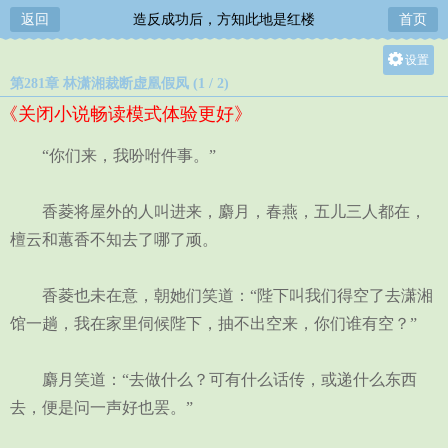
返回
造反成功后，方知此地是红楼
首页
设置
第281章 林潇湘裁断虚凰假凤 (1 / 2)
关灯
《关闭小说畅读模式体验更好》
大
中
“你们来，我吩咐件事。”
小
香菱将屋外的人叫进来，麝月，春燕，五儿三人都在，
檀云和蕙香不知去了哪了顽。
香菱也未在意，朝她们笑道：“陛下叫我们得空了去潇湘
馆一趟，我在家里伺候陛下，抽不出空来，你们谁有空？”
麝月笑道：“去做什么？可有什么话传，或递什么东西
去，便是问一声好也罢。”