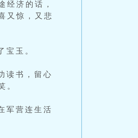
途经济的话，
喜又惊，又悲
了宝玉。
功读书，留心
笑。
在军营连生活