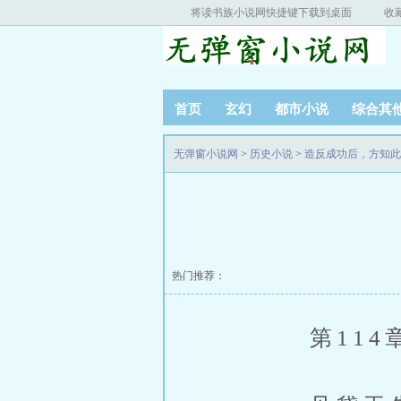
将读书族小说网快捷键下载到桌面
收
首页
玄幻
都市小说
综合其
无弹窗小说网
>
历史小说
>
造反成功后，方知此
热门推荐：
第114章