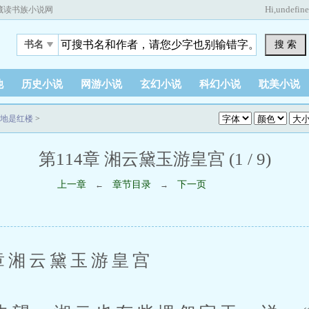
Hi,
undefin
藏读书族小说网
搜 索
书名
他
历史小说
网游小说
玄幻小说
科幻小说
耽美小说
地是红楼
>
第114章 湘云黛玉游皇宫 (1 / 9)
上一章
章节目录
下一页
←
→
湘云黛玉游皇宫