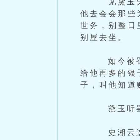
见黛玉失望
他去会会那些
世务，别整日
别屋去坐。
如今被罚去
给他再多的银
子，叫他知道
黛玉听罢，
史湘云这话