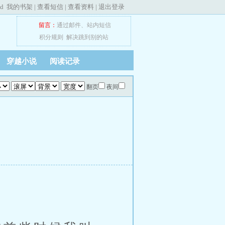
ed
我的书架
|
查看短信
|
查看资料
|
退出登录
留言：
通过邮件
、
站内短信
积分规则
解决跳到别的站
穿越小说
阅读记录
翻页
夜间