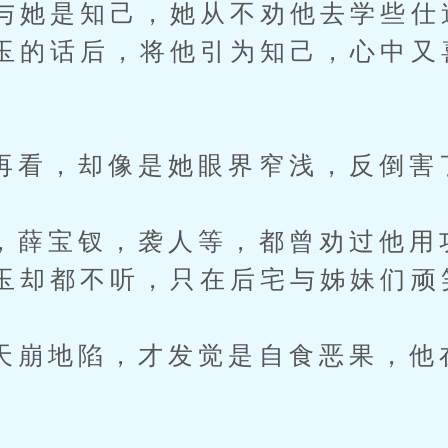
与她是知己，她从不劝他去学些仕
玉的话后，将他引为知己，心中又
，却像是她眼界窄浅，反倒害
宝钗，袭人等，都曾劝过他用
玉却都不听，只在后宅与姊妹们顽
地陷，才发觉是自食恶果，他