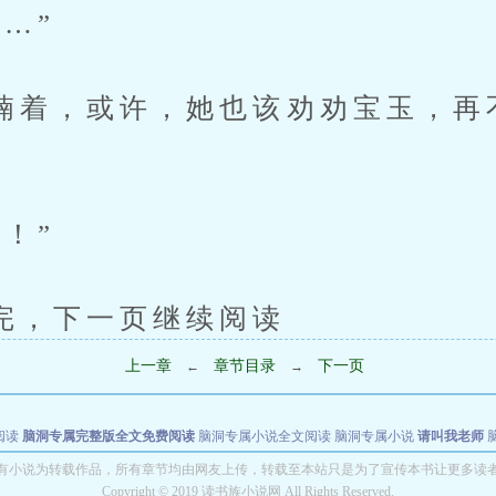
…”
，或许，她也该劝劝宝玉，再
！”
下一页继续阅读
上一章
章节目录
下一页
←
→
阅读
脑洞专属完整版全文免费阅读
脑洞专属小说全文阅读
脑洞专属小说
请叫我老师
世者
穿书第一天就结婚小说全文阅读
有小说为转载作品，所有章节均由网友上传，转载至本站只是为了宣传本书让更多读
Copyright © 2019 读书族小说网 All Rights Reserved.