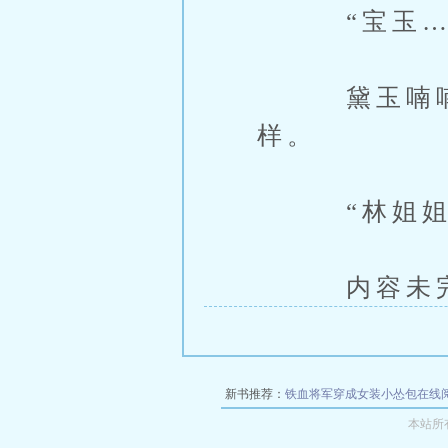
“宝玉…
黛玉喃喃着
样。
“林姐姐
内容未完，
新书推荐：
铁血将军穿成女装小怂包在线
本站所