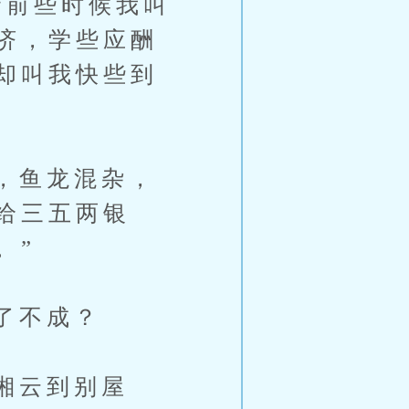
前些时候我叫
济，学些应酬
却叫我快些到
，鱼龙混杂，
给三五两银
。”
了不成？
湘云到别屋