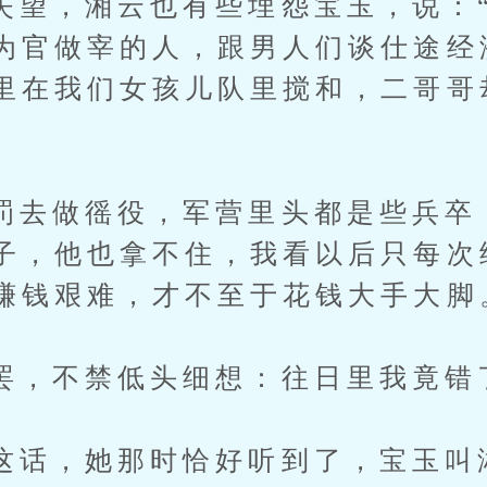
，湘云也有些埋怨宝玉，说：“
为官做宰的人，跟男人们谈仕途经
里在我们女孩儿队里搅和，二哥哥
做徭役，军营里头都是些兵卒
子，他也拿不住，我看以后只每次
赚钱艰难，才不至于花钱大手大脚
不禁低头细想：往日里我竟错
，她那时恰好听到了，宝玉叫