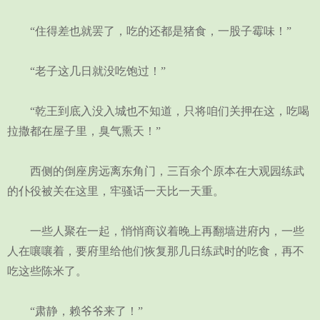
“住得差也就罢了，吃的还都是猪食，一股子霉味！”
“老子这几日就没吃饱过！”
“乾王到底入没入城也不知道，只将咱们关押在这，吃喝
拉撒都在屋子里，臭气熏天！”
西侧的倒座房远离东角门，三百余个原本在大观园练武
的仆役被关在这里，牢骚话一天比一天重。
一些人聚在一起，悄悄商议着晚上再翻墙进府内，一些
人在嚷嚷着，要府里给他们恢复那几日练武时的吃食，再不
吃这些陈米了。
“肃静，赖爷爷来了！”