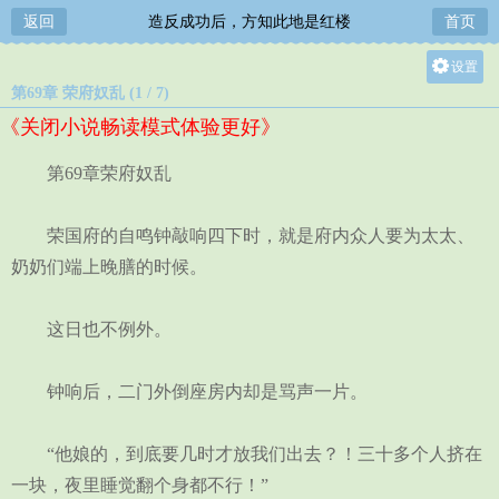
返回
造反成功后，方知此地是红楼
首页
设置
第69章 荣府奴乱 (1 / 7)
关灯
《关闭小说畅读模式体验更好》
大
中
第69章荣府奴乱
小
荣国府的自鸣钟敲响四下时，就是府内众人要为太太、
奶奶们端上晚膳的时候。
这日也不例外。
钟响后，二门外倒座房内却是骂声一片。
“他娘的，到底要几时才放我们出去？！三十多个人挤在
一块，夜里睡觉翻个身都不行！”