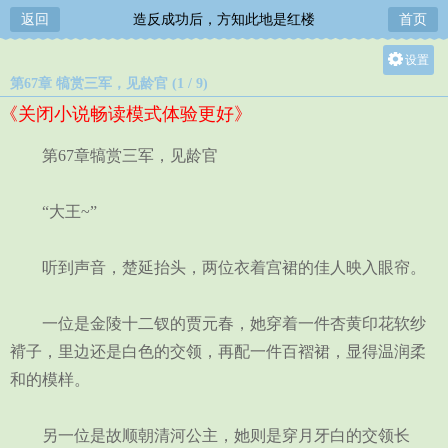
返回
造反成功后，方知此地是红楼
首页
设置
第67章 犒赏三军，见龄官 (1 / 9)
关灯
《关闭小说畅读模式体验更好》
大
中
第67章犒赏三军，见龄官
小
“大王~”
听到声音，楚延抬头，两位衣着宫裙的佳人映入眼帘。
一位是金陵十二钗的贾元春，她穿着一件杏黄印花软纱
褙子，里边还是白色的交领，再配一件百褶裙，显得温润柔
和的模样。
另一位是故顺朝清河公主，她则是穿月牙白的交领长