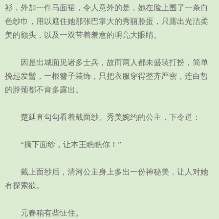
衫，外加一件马面裙，令人意外的是，她在脸上围了一条白
色纱巾，用以遮住她那张巴掌大的秀丽脸蛋，只露出光洁柔
美的额头，以及一双带着羞意的明亮大眼睛。
因是出城面见诸多士兵，故而两人都未盛装打扮，简单
挽起发髻，一根簪子装饰，只把衣服穿得整齐严密，连白皙
的脖颈都不肯多露出。
楚延直勾勾看着戴面纱、秀美婉约的公主，下令道：
“摘下面纱，让本王瞧瞧你！”
戴上面纱后，清河公主身上多出一份神秘美，让人对她
有探索欲。
元春稍有些怔住。