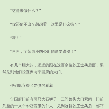
“这是来做什么？”
“你还猜不出？想想看，这里是什么街？”
“嘶！”
“呵呵，宁荣两座国公府怕是要遭殃！”
有几个胆大的，远远的跟在这百余位乾王士兵后面，果
然见到他们径直奔向宁国府的大门。
他们既兴奋又畏惧的看着：
宁国府门前有两只大石狮子，三间兽头大门紧闭，门前
列坐的十来个华冠丽服的仆人，见到这群乾王士兵后，都吓