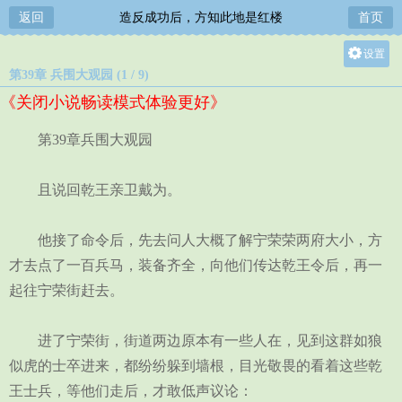
返回
造反成功后，方知此地是红楼
首页
设置
第39章 兵围大观园 (1 / 9)
关灯
《关闭小说畅读模式体验更好》
大
中
第39章兵围大观园
小
且说回乾王亲卫戴为。
他接了命令后，先去问人大概了解宁荣荣两府大小，方
才去点了一百兵马，装备齐全，向他们传达乾王令后，再一
起往宁荣街赶去。
进了宁荣街，街道两边原本有一些人在，见到这群如狼
似虎的士卒进来，都纷纷躲到墙根，目光敬畏的看着这些乾
王士兵，等他们走后，才敢低声议论：