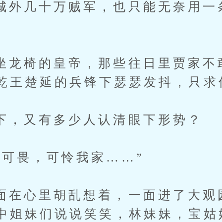
几十万贼军，也只能无奈用一
椅的皇帝，那些往日里贾家不
乾王楚延的兵锋下瑟瑟发抖，只求
又有多少人认清眼下形势？
畏，可怜我家……”
心里胡乱想着，一面进了大观
中姐妹们说说笑笑，林妹妹，宝姑