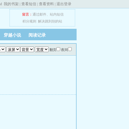
ed
我的书架
|
查看短信
|
查看资料
|
退出登录
留言：
通过邮件
、
站内短信
积分规则
解决跳到别的站
穿越小说
阅读记录
翻页
夜间