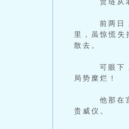
贾琏从老爷
前两日，京
里，虽惊慌失
散去。
可眼下，连
局势糜烂！
他那在宫中
贵威仪。