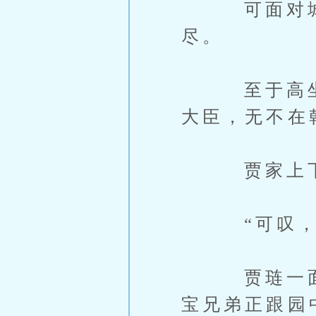
可面对城外
尽。
至于高坐龙
大臣，无不在
贾家上下，
“可叹，可
贾琏一面在
宝兄弟正跟园