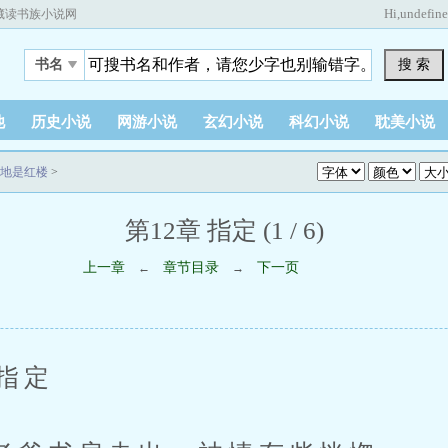
Hi,
undefin
藏读书族小说网
搜 索
书名
他
历史小说
网游小说
玄幻小说
科幻小说
耽美小说
地是红楼
>
第12章 指定 (1 / 6)
上一章
章节目录
下一页
←
→
指定