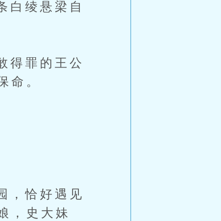
条白绫悬梁自
敢得罪的王公
保命。
园，恰好遇见
娘，史大妹