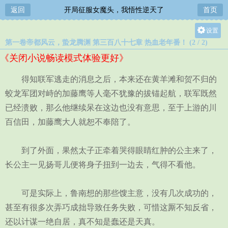
返回
开局征服女魔头，我悟性逆天了
首页
设置
第一卷帝都风云，蛰龙腾渊 第三百八十七章 热血老年番！ (2 / 2)
关灯
《关闭小说畅读模式体验更好》
大
中
得知联军逃走的消息之后，本来还在黄羊滩和贺不归的
小
蛟龙军团对峙的加藤鹰等人毫不犹豫的拔锚起航，联军既然
已经溃败，那么他继续呆在这边也没有意思，至于上游的川
百信田，加藤鹰大人就恕不奉陪了。
到了外面，果然太子正牵着哭得眼睛红肿的公主来了，
长公主一见扬哥儿便将身子扭到一边去，气得不看他。
可是实际上，鲁南想的那些馊主意，没有几次成功的，
甚至有很多次弄巧成拙导致任务失败，可惜这厮不知反省，
还以计谋一绝自居，真不知是蠢还是天真。