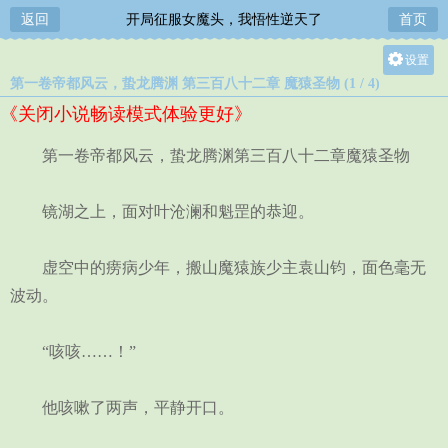
返回
开局征服女魔头，我悟性逆天了
首页
设置
第一卷帝都风云，蛰龙腾渊 第三百八十二章 魔猿圣物 (1 / 4)
关灯
《关闭小说畅读模式体验更好》
大
中
第一卷帝都风云，蛰龙腾渊第三百八十二章魔猿圣物
小
镜湖之上，面对叶沧澜和魁罡的恭迎。
虚空中的痨病少年，搬山魔猿族少主袁山钧，面色毫无
波动。
“咳咳……！”
他咳嗽了两声，平静开口。