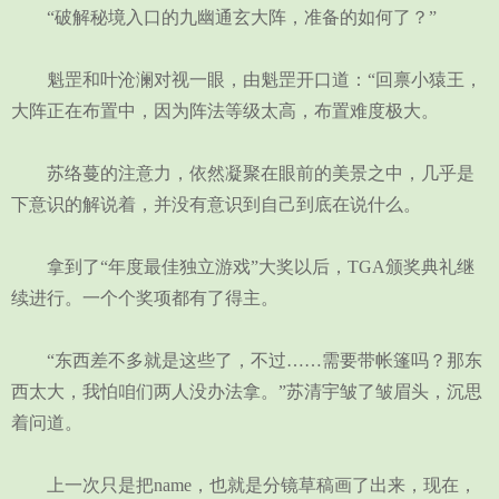
“破解秘境入口的九幽通玄大阵，准备的如何了？”
魁罡和叶沧澜对视一眼，由魁罡开口道：“回禀小猿王，
大阵正在布置中，因为阵法等级太高，布置难度极大。
苏络蔓的注意力，依然凝聚在眼前的美景之中，几乎是
下意识的解说着，并没有意识到自己到底在说什么。
拿到了“年度最佳独立游戏”大奖以后，TGA颁奖典礼继
续进行。一个个奖项都有了得主。
“东西差不多就是这些了，不过……需要带帐篷吗？那东
西太大，我怕咱们两人没办法拿。”苏清宇皱了皱眉头，沉思
着问道。
上一次只是把name，也就是分镜草稿画了出来，现在，