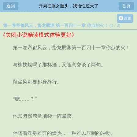
返回
开局征服女魔头，我悟性逆天了
首页
设置
第一卷帝都风云，蛰龙腾渊 第一百四十一章 你点的火！ (1 / 2)
关灯
《关闭小说畅读模式体验更好》
大
中
第一卷帝都风云，蛰龙腾渊第一百四十一章你点的火！
小
与柳扶烟喝了那杯酒，又随意交谈了两句。
顾尘风刚要起身辞行。
“嗯……？”
他却忽然感觉脑袋一阵晕眩。
伴随着浑身难言的燥热，一种难以压制的冲动。