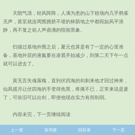
天朗气清，轻风阵阵，人满为患的山下校场内几乎鸦雀
无声，甚至就连周围拥挤不堪的林荫地之中都宛如风平浪
静，再不复之前人声鼎沸的喧闹景象。
扫描过基地外围之后，夏元也算是有了一定的心里准
备，基地外层的液氮要在凌晨开始减少，到第二天下午一点
就可以进去了。
莫无言失魂落魄，直到伏四海的剑刺来他才回过神来，
仙凤揽月让伏四海的手变得焦黑，疼痛不已，正常来说是废
了，可依旧可以出剑，即便他现在实力有所削弱。
内容未完，下一页继续阅读
上一章
加书签
回目录
下一页