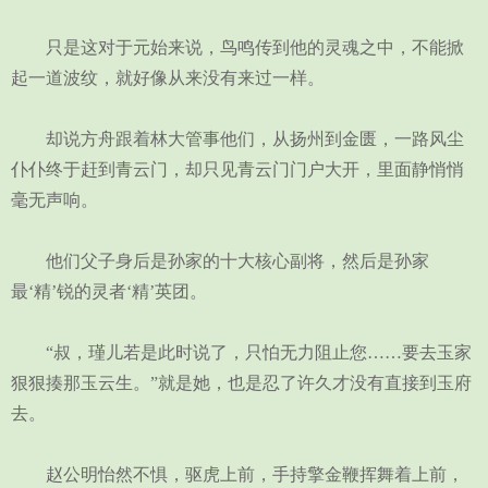
只是这对于元始来说，鸟鸣传到他的灵魂之中，不能掀
起一道波纹，就好像从来没有来过一样。
却说方舟跟着林大管事他们，从扬州到金匮，一路风尘
仆仆终于赶到青云门，却只见青云门门户大开，里面静悄悄
毫无声响。
他们父子身后是孙家的十大核心副将，然后是孙家
最‘精’锐的灵者‘精’英团。
“叔，瑾儿若是此时说了，只怕无力阻止您……要去玉家
狠狠揍那玉云生。”就是她，也是忍了许久才没有直接到玉府
去。
赵公明怡然不惧，驱虎上前，手持擎金鞭挥舞着上前，