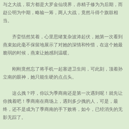
与之大战，双方都是大罗金仙境界，赤精子修为为后期，而
赵公明为中期，略输一筹，两人大战，竟然斗得个旗鼓相
当。
齐娈恬然笑着，心里思绪复杂波涛起伏，她第一次看到
燕束如此毫不保留地展示了对她的深情和怜惜，在这个她最
脆弱的时候，燕束让她感到温暖。
刚刚竟然忘了将手机一起塞进卫生间，可此刻，顶着孙
立南的眼神，她只能生硬的点点头。
这么拽？哼，你以为季商南还是第一次遇到呢！就先让
你拽着吧！季商南在商场上，遇到多少拽的人，可是，最
终，还不是成为了季商南的手下败将，如今，已经消失的无
影无踪了。