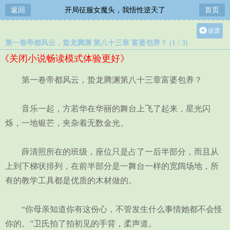
返回
开局征服女魔头，我悟性逆天了
首页
设置
第一卷帝都风云，蛰龙腾渊 第八十三章 富婆包养？ (1 / 3)
关灯
《关闭小说畅读模式体验更好》
大
中
第一卷帝都风云，蛰龙腾渊第八十三章富婆包养？
小
音乐一起，方若华在华丽的舞台上飞了起来，星光闪
烁，一地银芒，夹杂着无数金光。
薛清照所在的班级，座位只是占了一后半部分，而且从
上到下梯状排列，在前半部分是一舞台一样的宽阔场地，所
有的教学工具都是优质的木材做的。
“你母亲知道你有这份心，不管发生什么事情她都不会怪
你的。”卫氏拍了拍初见的手背，柔声道。