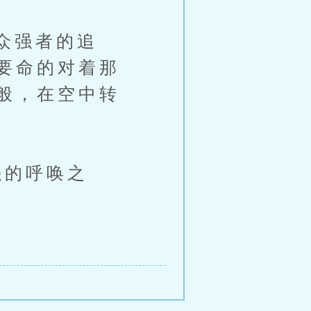
众强者的追
要命的对着那
般，在空中转
的呼唤之