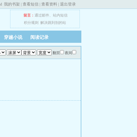
ed
我的书架
|
查看短信
|
查看资料
|
退出登录
留言：
通过邮件
、
站内短信
积分规则
解决跳到别的站
穿越小说
阅读记录
翻页
夜间