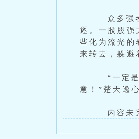
众多强者的
逐。一股股强
些化为流光的
来转去，躲避
“一定是那
意！”楚天逸
内容未完，