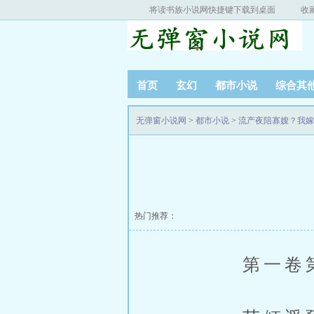
将读书族小说网快捷键下载到桌面
收
首页
玄幻
都市小说
综合其
无弹窗小说网
>
都市小说
>
流产夜陪寡嫂？我嫁
热门推荐：
第一卷第1