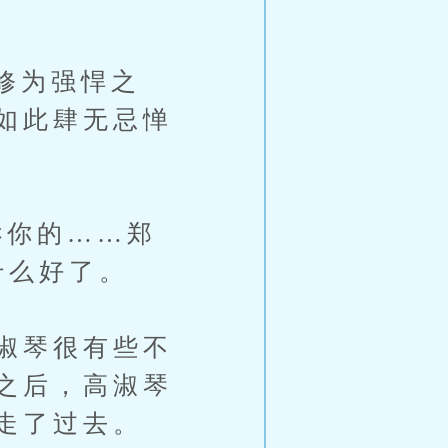
修为强悍之
如此肆无忌惮
你的……郑
什么好了。
淑琴很有些不
之后，高淑琴
走了过去。