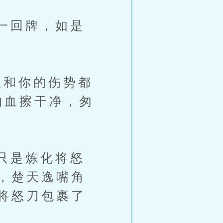
一回牌，如是
和你的伤势都
的血擦干净，匆
只是炼化将怒
，楚天逸嘴角
将怒刀包裹了