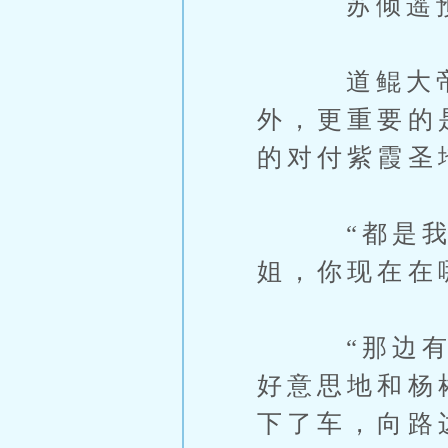
苏倾遥预产
道鲲大帝夫
外，更重要的
的对付紫霞圣
“都是我的
姐，你现在在
“那边有几
好意思地和杨
下了车，向路