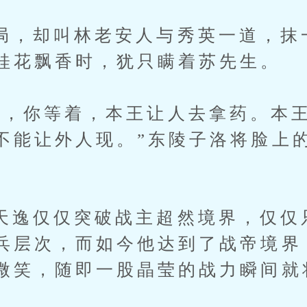
却叫林老安人与秀英一道，抹
桂花飘香时，犹只瞒着苏先生。
你等着，本王让人去拿药。本王
不能让外人现。”东陵子洛将脸上
仅仅突破战主超然境界，仅仅
兵层次，而如今他达到了战帝境界
微笑，随即一股晶莹的战力瞬间就