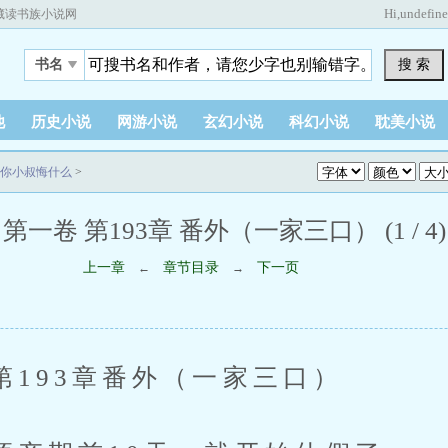
Hi,
undefin
藏读书族小说网
搜 索
书名
他
历史小说
网游小说
玄幻小说
科幻小说
耽美小说
你小叔悔什么
>
第一卷 第193章 番外（一家三口） (1 / 4)
上一章
章节目录
下一页
←
→
93章番外（一家三口）