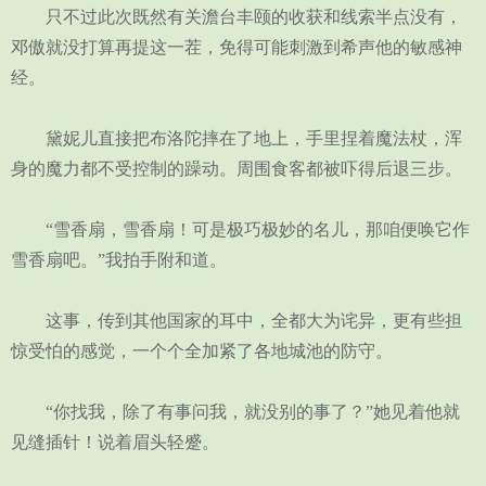
只不过此次既然有关澹台丰颐的收获和线索半点没有，
邓傲就没打算再提这一茬，免得可能刺激到希声他的敏感神
经。
黛妮儿直接把布洛陀摔在了地上，手里捏着魔法杖，浑
身的魔力都不受控制的躁动。周围食客都被吓得后退三步。
“雪香扇，雪香扇！可是极巧极妙的名儿，那咱便唤它作
雪香扇吧。”我拍手附和道。
这事，传到其他国家的耳中，全都大为诧异，更有些担
惊受怕的感觉，一个个全加紧了各地城池的防守。
“你找我，除了有事问我，就没别的事了？”她见着他就
见缝插针！说着眉头轻蹙。