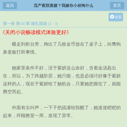
返回
流产夜陪寡嫂？我嫁你小叔悔什么
首页
设置
第一卷 第147章 婚礼现场 (2 / 3)
关灯
《关闭小说畅读模式体验更好》
大
中
蝶走到柜台旁，掏出了几枚金币放在了桌子上，向鹰钩
小
鼻老板打听事情。
她家里条件不好，没于紫妍这么命好，含着金汤匙出
生，所以，为了跨越阶层，她只能，也是必须讨好像于紫妍
这样的人，现在于紫妍给了她机会，只要她把握住了，就能
腾空而起。
外面有尖叫声，一下子把战潇给惊醒了，她迷迷瞪瞪的
起来，环顾教室一周，发现了异常。