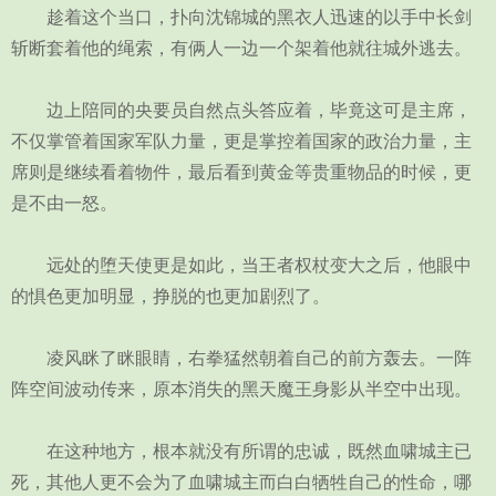
趁着这个当口，扑向沈锦城的黑衣人迅速的以手中长剑
斩断套着他的绳索，有俩人一边一个架着他就往城外逃去。
边上陪同的央要员自然点头答应着，毕竟这可是主席，
不仅掌管着国家军队力量，更是掌控着国家的政治力量，主
席则是继续看着物件，最后看到黄金等贵重物品的时候，更
是不由一怒。
远处的堕天使更是如此，当王者权杖变大之后，他眼中
的惧色更加明显，挣脱的也更加剧烈了。
凌风眯了眯眼睛，右拳猛然朝着自己的前方轰去。一阵
阵空间波动传来，原本消失的黑天魔王身影从半空中出现。
在这种地方，根本就没有所谓的忠诚，既然血啸城主已
死，其他人更不会为了血啸城主而白白牺牲自己的性命，哪