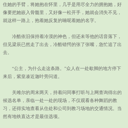
住她的手臂，将她抱在怀里，几乎是用尽全力的拥抱她，好
像要把她嵌入骨髓里，又好像一松开手，她就会消失不见，
就这样一路上，抱着她反复的喃呢着她的名字。
冷酷依旧保持着冷漠的神色，但还未等他的话音落下，
但见梁辰已然走了出去，冷酷错愕的张了张嘴，急忙追了出
去。
“公主，为什么走这条路。”众人在一处歇脚的地方停下
来后，紫皇凑近迦叶旁问道。
关雎尔的周末两天，持着问同事打听与上网查询得出的
候选名单，亲临一处一处的现场，不仅观看各种舞蹈的教
习，还得实地查看从住处和公司到教习场地的交通情况。当
然有地铁直达才是最佳选项。