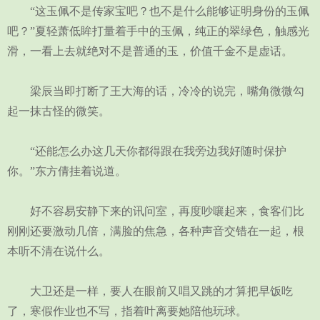
“这玉佩不是传家宝吧？也不是什么能够证明身份的玉佩
吧？”夏轻萧低眸打量着手中的玉佩，纯正的翠绿色，触感光
滑，一看上去就绝对不是普通的玉，价值千金不是虚话。
梁辰当即打断了王大海的话，冷冷的说完，嘴角微微勾
起一抹古怪的微笑。
“还能怎么办这几天你都得跟在我旁边我好随时保护
你。”东方倩挂着说道。
好不容易安静下来的讯问室，再度吵嚷起来，食客们比
刚刚还要激动几倍，满脸的焦急，各种声音交错在一起，根
本听不清在说什么。
大卫还是一样，要人在眼前又唱又跳的才算把早饭吃
了，寒假作业也不写，指着叶离要她陪他玩球。