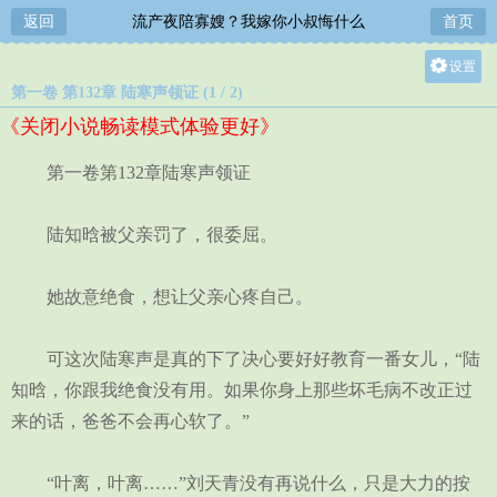
返回
流产夜陪寡嫂？我嫁你小叔悔什么
首页
设置
第一卷 第132章 陆寒声领证 (1 / 2)
关灯
《关闭小说畅读模式体验更好》
大
中
第一卷第132章陆寒声领证
小
陆知晗被父亲罚了，很委屈。
她故意绝食，想让父亲心疼自己。
可这次陆寒声是真的下了决心要好好教育一番女儿，“陆
知晗，你跟我绝食没有用。如果你身上那些坏毛病不改正过
来的话，爸爸不会再心软了。”
“叶离，叶离……”刘天青没有再说什么，只是大力的按