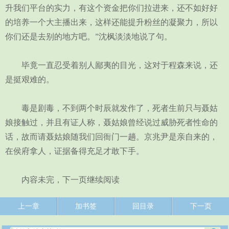
升我们平台的实力，有这个资金把你们拉进来，还不如好好
的培养一个大主播出来，这样还能提升粉丝的凝聚力，所以
你们还是去别的地方吧。”沈枫淡淡地说了句。
毕竟一直忍受着别人鄙夷的目光，这对于程森来说，还
是挺艰难的。
毒是剧毒，不到两个时辰就发作了，死者生前只与聂姑
娘接触过，并且有证人称，聂姑娘曾经说过威胁死者性命的
话，故而请聂姑娘随我们回衙门一趟。京兆尹是亲自来的，
在侯府拿人，证据备得充足才敢下手。
内容未完，下一页继续阅读
上一章
加书签
回目录
下一页