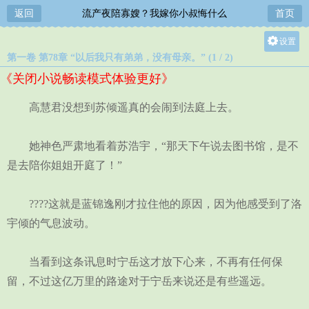
返回
流产夜陪寡嫂？我嫁你小叔悔什么
首页
设置
第一卷 第78章 “以后我只有弟弟，没有母亲。” (1 / 2)
关灯
《关闭小说畅读模式体验更好》
大
中
高慧君没想到苏倾遥真的会闹到法庭上去。
小
她神色严肃地看着苏浩宇，“那天下午说去图书馆，是不
是去陪你姐姐开庭了！”
????这就是蓝锦逸刚才拉住他的原因，因为他感受到了洛
宇倾的气息波动。
当看到这条讯息时宁岳这才放下心来，不再有任何保
留，不过这亿万里的路途对于宁岳来说还是有些遥远。