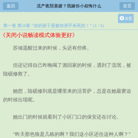
返回
流产夜陪寡嫂？我嫁你小叔悔什么
首页
设置
第一卷 第56章 “你的孩子是被你亲手杀死的！” (1 / 6)
关灯
《关闭小说畅读模式体验更好》
大
中
苏倾遥醒过来的时候，头还有些疼。
小
但还记得自己昨晚喝了酒回家的时候，遇到了流氓，被
陆砚修救了。
她想，陆砚修到底是哪里来的活菩萨，总是在她最窘迫
的时候出现呢。
她出门的时候就看到了小区门口的保安还在讨论。
“昨天那色狼是几栋的啊？我们这小区还住这种人啊？”