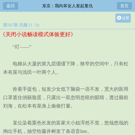
返回
东京：我向坏女人发起复仇
首页
设置
第507章 共频 (1 / 8)
关灯
《关闭小说畅读模式体验更好》
大
中
“叮——”
小
电梯从大厦的第九层缓缓下降，狭窄的空间中，只有松
本有菜与浅田一叶两个人。
拎着手提包，短发少女低下脑袋一语不发，宽大的医用
口罩遮住俏丽脸蛋，只露出一双忽明忽暗的眼睛，透过额前
刘海，在松本有菜身上偷偷打量。
某位染着栗色长发的富家大小姐浑然不觉，悠哉悠哉的
掏出手机，抽空给藤井树发了条语音line。