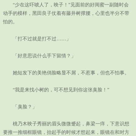
“少在这吓唬人了，映子！”见面前的好闺蜜一副随时会
动手的模样，黑田良子仗着有藤井树撑腰，心里也半分不带
怕的。
「打不过就是打不过……」
「好意思说什么手下留情？」
她短发下的美艳俏脸略显不屑，不惹事，但也不怕事。
“我是来找小树的，可不想见到你这张臭脸！”
「臭脸？」
桃乃木映子秀丽的眉头微微蹙起，鼻梁一痒，下意识想
要推一推细框眼镜，抬起手的时候才想起来，眼镜在和对方