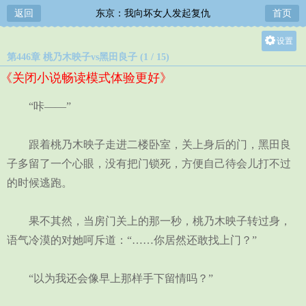
返回
东京：我向坏女人发起复仇
首页
设置
第446章 桃乃木映子vs黑田良子 (1 / 15)
关灯
《关闭小说畅读模式体验更好》
大
中
“咔——”
小
跟着桃乃木映子走进二楼卧室，关上身后的门，黑田良
子多留了一个心眼，没有把门锁死，方便自己待会儿打不过
的时候逃跑。
果不其然，当房门关上的那一秒，桃乃木映子转过身，
语气冷漠的对她呵斥道：“……你居然还敢找上门？”
“以为我还会像早上那样手下留情吗？”