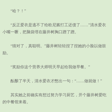
“哈？！”
“反正爱衣是逃不了给欧尼酱打工还债了……”清水爱衣
小嘴一噘，把脑袋埋在藤井树胸口蹭了蹭。
“猜对了，真聪明。”藤井树轻轻捏了捏她的小脸以做鼓
励。
“奖励你这个营养大师明天早起给我做早餐。”
酝酿了半天，清水爱衣才憋出一句：“……做就做！”
其实她之前确实有想过努力学习厨艺，开个藤井树爱吃
的中餐馆来着。