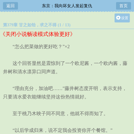
返回
东京：我向坏女人发起复仇
首页
设置
第379章 甘之如饴，求之不得 (1 / 13)
关灯
《关闭小说畅读模式体验更好》
大
中
“怎么把菜做的更好吃？”×2
小
这个回答显然是震惊到了一个欧尼酱，一个欧内酱，藤
井树和清水凛异口同声道。
“理由充分，加油吧……”藤井树态度开明，表示支持，
只要清水爱衣能继续坚持这份热情就好。
至于桃乃木映子同不同意，他就不得而知了。
“以后学成归来，说不定我会投资你开个餐馆。”